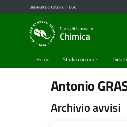
Vai al contenuto principale
Vai al menu di navigazione
Università di Catania
>
DSC
Corso di laurea in
Chimica
Home
Studia con noi
Didatt
Antonio GRAS
Archivio avvisi