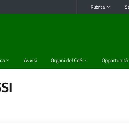
Rubrica
Se
ica
Avvisi
Organi del CdS
Opportunità
SI