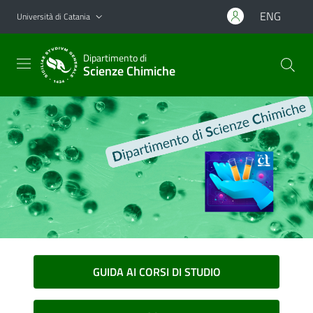
Vai al contenuto principale
Vai al menu di navigazione
ENG
Università di Catania
Dipartimento di
Scienze Chimiche
GUIDA AI CORSI DI STUDIO