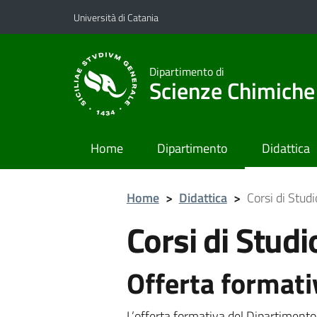
Vai al contenuto principale
Vai al menu di navigazione
Università di Catania
Dipartimento di
Scienze Chimiche
Home
Dipartimento
Didattica
Home
>
Didattica
>
Corsi di Stud
Corsi di Studi
Offerta formati
L’offerta formativa del Dipartimento