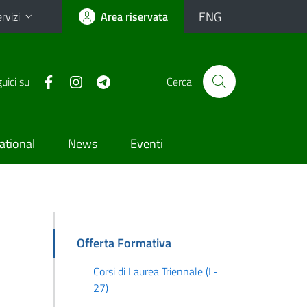
ENG
rvizi
Area riservata
uici su
Cerca
ational
News
Eventi
Offerta Formativa
Corsi di Laurea Triennale (L-
27)