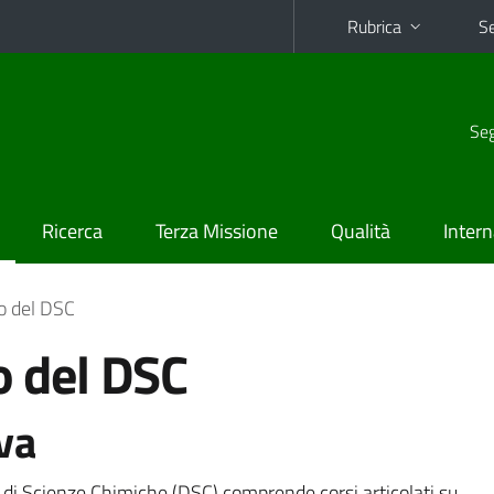
Rubrica
Se
Seg
Ricerca
Terza Missione
Qualità
Intern
io del DSC
o del DSC
va
 di Scienze Chimiche (DSC) comprende corsi articolati su