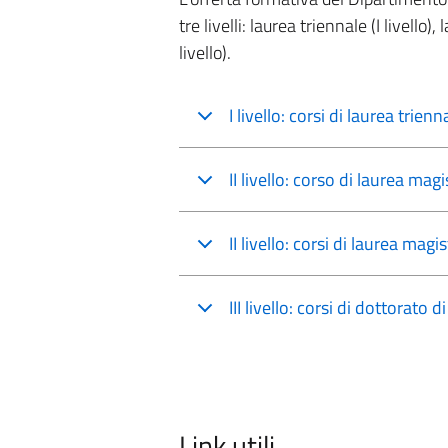
tre livelli: laurea triennale (I livello),
livello).
I livello: corsi di laurea trien
II livello: corso di laurea mag
II livello: corsi di laurea ma
III livello: corsi di dottorato d
Link utili