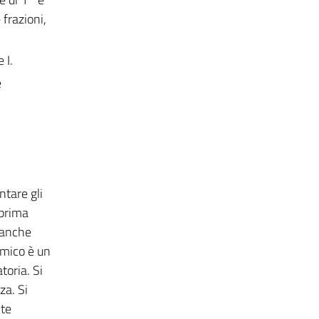
frazioni,
 I.
e
ntare gli
 prima
 anche
imico è un
toria. Si
za. Si
nte