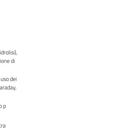
drolisi),
ione di
 uso dei
Faraday,
o p
tra