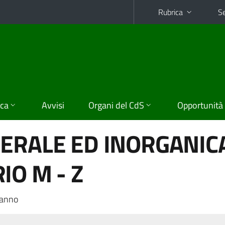
Rubrica
Se
ica
Avvisi
Organi del CdS
Opportunità
ERALE ED INORGANICA
IO M - Z
 anno