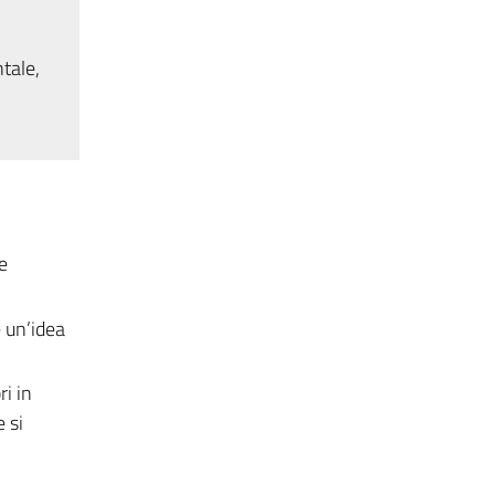
tale,
e
e un’idea
i in
e si