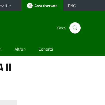
ENG
rvizi
Area riservata
Cerca
Altro
Contatti
 II