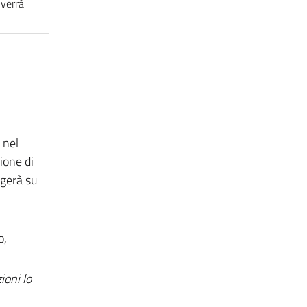
 verrà
 nel
ione di
lgerà su
o,
ioni lo