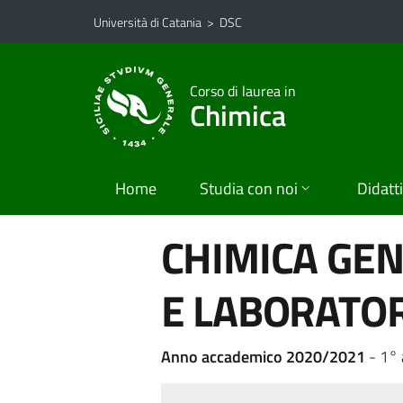
Vai al contenuto principale
Vai al menu di navigazione
Università di Catania
>
DSC
Corso di laurea in
Chimica
Home
Studia con noi
Didatt
CHIMICA GEN
E LABORATOR
Anno accademico 2020/2021
- 1°