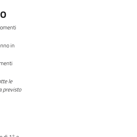
to
rgomenti
enno in
omenti
tte le
a previsto
e di 1° e