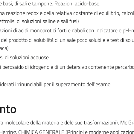
 e basi, di sali e tampone. Reazioni acido-base.
na reazione redox e della relativa costante di equilibrio, calcol
trolisi di soluzioni saline e sali fusi)
lazioni di acidi monoprotici forti e daboli con indicatore e pH
del prodotto di solubilità di un sale poco solubile e test di solu
aca)
isi di soluzioni acquose
 perossido di idrogeno e di un detersivo contenente percarbo
iderati irrinunciabili per il superamento dell'esame.
ento
a molecolare della materia e dele sue trasformazioni), Mc Gr
. Herring, CHIMICA GENERALE (Principi e moderne applicazioni