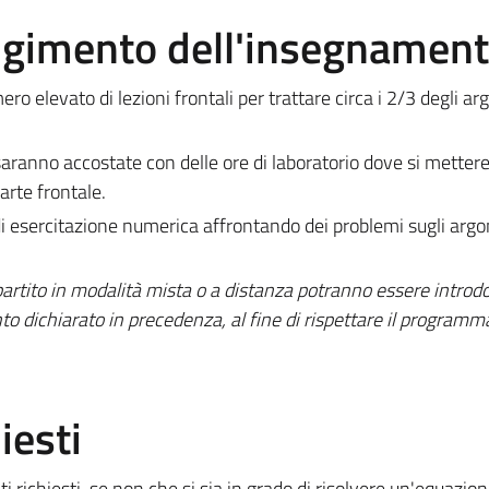
olgimento dell'insegnamen
ro elevato di lezioni frontali per trattare circa i 2/3 degli a
saranno accostate con delle ore di laboratorio dove si metter
arte frontale.
i esercitazione numerica affrontando dei problemi sugli arg
rtito in modalità mista o a distanza potranno essere introdo
to dichiarato in precedenza, al fine di rispettare il programm
iesti
i richiesti, se non che si sia in grado di risolvere un'equazion