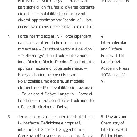
Natura della “self-energy” – Processi di
1998 - cap.III-IV
partizione di ioni fra fasi di diversa costante
dielettrica – Solubilità di ioni in solventi
diversi: approssimazione “continua” – Ioni
di diversa dimensione e costante dielettrica
4
Forze Intermolecolari IV - Forze dipendenti
4 :
da dipoli: caratteristiche di un dipolo
Intermolecular
molecolare – Carattere vettoriale dei dipoli
and Surface
- “Self-energy” di un dipolo - Interazione
Forces, di J.N.
Ione-Dipolo e Dipolo-Dipolo– Dipoli rotanti e
Israelachvili,
approssimazione di potenziale medio –
Academic Press
Energia di orientazione di Keesom -
1998 - cap.IV-
Polarizzabilità molecolare: un modello
VI
elementare – Polarizzabilità orientazionale
– Equazione di Debye-Langevin – Forze di
London - – Interazioni dipolo-dipolo indotto
e Forze di induzione di Debye
5
Termodinamica delle superfici ed interfacce
5 : Physics and
I - Intefacce: Definizione e proprietà,
Chemistry of
interfacce di Gibbs e di Guggenheim –
Interfaces, 3rd
Correlazioni fra spessore di una interfaccia
Edition Hans-