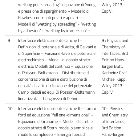
wetting per “spreading”: equazione di Young
Wiley 2013 -
e pressione di spargimento – Modello di
Cap.VI
Fowkes: contributi polari e apolari – -
Modelli di “wetting by spreading” - “wetting
by adhesion” - “wetting by immersion” -
9
Interfacce elettricamente cariche I –
9 : Physics and
Definizioni di potenziale di Volta, di Galvani e
Chemistry of
di Superficie – Funzione-lavoro e potenziale
Interfaces, 3rd
elettrochimico – Modelli di doppio strato
Edition Hans-
elettrico: Modelli del continuo – Equazione
Jürgen Butt,
di Poisson-Boltzmann – Distribuzione di
Karlheinz Graf,
concentrazione di ioni e distribuzione di
Michael Kappl;
densità di carica in funzione del potenziale -
Wiley 2013 -
Campi deboli ed equ. Di Posson-Boltzmann
Cap.IV
linearizzata – Lunghezza di Debye –
10
Interfacce elettricamente cariche II – Campi
10 : Physics
forti ed equazione “full one-dimensional” -
and Chemistry
Equazione di Grahame – Modelli discreti e
of Interfaces,
doppio strato di Stern: modello semplice e
3rd Edition
modello complesso – Energia libera di
Hans-Jürgen