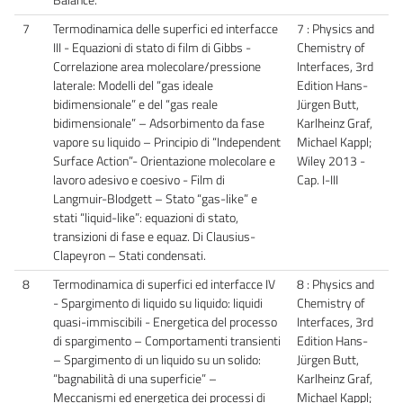
7
Termodinamica delle superfici ed interfacce
7 : Physics and
III - Equazioni di stato di film di Gibbs -
Chemistry of
Correlazione area molecolare/pressione
Interfaces, 3rd
laterale: Modelli del “gas ideale
Edition Hans-
bidimensionale” e del “gas reale
Jürgen Butt,
bidimensionale” – Adsorbimento da fase
Karlheinz Graf,
vapore su liquido – Principio di “Independent
Michael Kappl;
Surface Action”- Orientazione molecolare e
Wiley 2013 -
lavoro adesivo e coesivo - Film di
Cap. I-III
Langmuir-Blodgett – Stato “gas-like” e
stati “liquid-like”: equazioni di stato,
transizioni di fase e equaz. Di Clausius-
Clapeyron – Stati condensati.
8
Termodinamica di superfici ed interfacce IV
8 : Physics and
- Spargimento di liquido su liquido: liquidi
Chemistry of
quasi-immiscibili - Energetica del processo
Interfaces, 3rd
di spargimento – Comportamenti transienti
Edition Hans-
– Spargimento di un liquido su un solido:
Jürgen Butt,
“bagnabilità di una superficie” –
Karlheinz Graf,
Meccanismi ed energetica dei processi di
Michael Kappl;