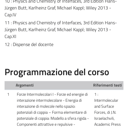
10 : Physics and Chemistry of Interfaces, 3rd Edition Hans-
Jürgen Butt, Karlheinz Graf, Michael Kappl; Wiley 2013 -
Cap.IV
11 : Physics and Chemistry of Interfaces, 3rd Edition Hans-
Jürgen Butt, Karlheinz Graf, Michael Kappl; Wiley 2013 -
Cap.XI
12 : Dispense del docente
Programmazione del corso
Argomenti
Riferimenti testi
1
Forze Intermolecolari I - Forze ed energie di
1 :
interazione intermolecolare - Energia di
Intermolecular
interazione di molecole nello spazio:
and Surface
potenziali di coppia – Forma elementare di
Forces, di J.N.
potenziale di coppia: Modello a sfera rigida -
Israelachvili,
Componenti attrattive e repulsive -
Academic Press