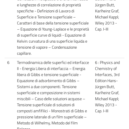
e lunghezze di correlazione di proprietà
Jürgen Butt,
specifiche - Definizioni di Lavoro di
Karlheinz Graf,
Superficie e Tensione superficiale –
Michael Kappl;
Caratteri di base della tensione superficiale
Wiley 2013 -
– Equazione di Young-Laplace e le proprietà
Cap. I-III
di superficie curve di liquidi - Equazione di
Kelvin: curvatura di una superficie liquida e
tensione di vapore – Condensazione
capillare.
6
Termodinamica delle superfici ed interfacce
6 : Physics and
II - Energia Libera di interfaccia – Energia
Chemistry of
libera di Gibbs e tensione superficiale -
Interfaces, 3rd
Equazione di adsorbimento di Gibbs –
Edition Hans-
Sistemi a due componenti. Tensione
Jürgen Butt,
superficiale e composizione in sistemi
Karlheinz Graf,
miscibili – Caso delle soluzioni acquose –
Michael Kappl;
Tensione superficiale di soluzioni di
Wiley 2013 -
composti amfifilici - Monostrati di Gibbs e
Cap. I-III
pressione laterale di un film superficiale –
Metodo di Wilhelmy, Metodo del film
Balance.