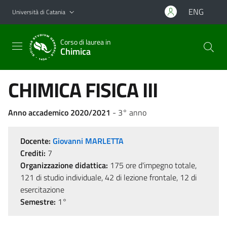
Vai al contenuto principale
Vai al menu di navigazione
ENG
Università di Catania
Corso di laurea in
Chimica
CHIMICA FISICA III
Anno accademico 2020/2021
- 3° anno
Docente:
Giovanni MARLETTA
Crediti:
7
Organizzazione didattica:
175 ore d'impegno totale,
121 di studio individuale, 42 di lezione frontale, 12 di
esercitazione
Semestre:
1°