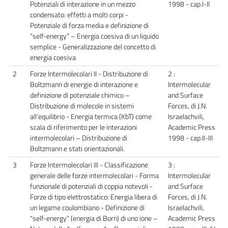
Potenziali di interazione in un mezzo
1998 - cap.I-II
condensato: effetti a molti corpi -
Potenziale di forza media e definizione di
“self-energy” – Energia coesiva di un liquido
semplice - Generalizzazione del concetto di
energia coesiva
2
Forze Intermolecolari II - Distribuzione di
2 :
Boltzmann di energie di interazione e
Intermolecular
definizione di potenziale chimico –
and Surface
Distribuzione di molecole in sistemi
Forces, di J.N.
all’equilibrio - Energia termica (KbT) come
Israelachvili,
scala di riferimento per le interazioni
Academic Press
intermolecolari – Distribuzione di
1998 - cap.II-III
Boltzmann e stati orientazionali.
3
Forze Intermolecolari III - Classificazione
3 :
generale delle forze intermolecolari - Forma
Intermolecular
funzionale di potenziali di coppia notevoli -
and Surface
Forze di tipo elettrostatico: Energia libera di
Forces, di J.N.
un legame coulombiano - Definizione di
Israelachvili,
“self-energy” (energia di Born) di uno ione –
Academic Press