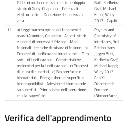
Gibbs di un doppio strato elettrico: doppio
Butt, Karlheinz
strato di Gouy-Chapman – Potenziali
Graf, Michael
elettrocinetici – Deduzione del potenziale
Kappl; Wiley
zeta –
2013 - Cap.IV
11
a) Leggi macroscopiche dei fenomeni di
Physics and
usura (Amonton, Coulomb) - Aspetti statici
Chemistry of
e cinetici di processi di frizione - Modi
Interfaces, 3rd
frizionali - tecniche di misura di frizione - b)
Edition Hans-
Processi di lubrificazione idrodinamici - Film
Jürgen Butt,
sottili di lubrificazione - Caratteristiche
Karlheinz Graf,
molecolari per la lubrificazione - c) Processi
Michael Kappl;
di usura di superfici - d) Biointerfacce e
Wiley 2013 -
biomateriali - Energia libera di superfici e
Cap.XI -
biocompatibilità - Adesione di biomolecole
Dispense del
su superfici - Principi base dell'interazione
Docente
cellula-superficie.
(Biointerfacce)
Verifica dell'apprendimento