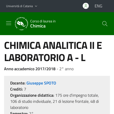
Vai al contenuto principale
Vai al menu di navigazione
ENG
Università di Catania
Corso di laurea in
Chimica
CHIMICA ANALITICA II E
LABORATORIO A - L
Anno accademico 2017/2018
- 2° anno
Docente:
Giuseppe SPOTO
Crediti:
7
Organizzazione didattica:
175 ore d'impegno totale,
106 di studio individuale, 21 di lezione frontale, 48 di
laboratorio
Semestre:
2°