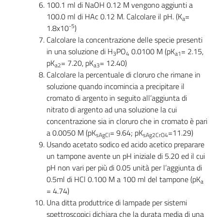
100.1 ml di NaOH 0.12 M vengono aggiunti a
100.0 ml di HAc 0.12 M. Calcolare il pH. (K
=
a
-5
1.8x10
)
Calcolare la concentrazione delle specie presenti
in una soluzione di H
PO
0.0100 M (pK
= 2.15,
3
4
a1
pK
= 7.20, pK
= 12.40)
a2
a3
Calcolare la percentuale di cloruro che rimane in
soluzione quando incomincia a precipitare il
cromato di argento in seguito all’aggiunta di
nitrato di argento ad una soluzione la cui
concentrazione sia in cloruro che in cromato è pari
a 0.0050 M (pK
= 9.64; pK
=11.29)
sAgCl
sAg2CrO4
Usando acetato sodico ed acido acetico preparare
un tampone avente un pH iniziale di 5.20 ed il cui
pH non vari per più di 0.05 unità per l’aggiunta di
0.5ml di HCl 0.100 M a 100 ml del tampone (pK
a
= 4.74)
Una ditta produttrice di lampade per sistemi
spettroscopici dichiara che la durata media di una