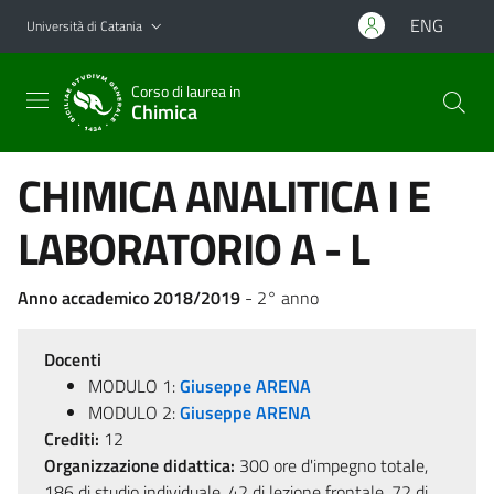
Vai al contenuto principale
Vai al menu di navigazione
ENG
Università di Catania
Corso di laurea in
Chimica
CHIMICA ANALITICA I E
LABORATORIO A - L
Anno accademico 2018/2019
- 2° anno
Docenti
MODULO 1:
Giuseppe ARENA
MODULO 2:
Giuseppe ARENA
Crediti:
12
Organizzazione didattica:
300 ore d'impegno totale,
186 di studio individuale, 42 di lezione frontale, 72 di