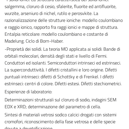
salgemma, cloruro di cesio, sfalerite, fluorite ed antifluorite,
wurzite, arseniuro di nichel, rutilo e perosvkite. La
razionalizzazione delle strutture ioniche: modello coulombiano
e raggio ionico, rapporto fra raggi ionici e mappe di struttura.
Entalpia reticolare: modello coulombiano e costante di
Madelung. Ciclo di Born-Haber.
-Proprietà dei solidi. La teoria MO applicata ai solidi: Bande di
orbitali molecolari, densità degli stati e livello di Fermi.
Conduttori ed isolanti. Semiconduttori intrinseci ed estrinseci.
La superconduttività. I difetti cristallini e loro origine. Difetti
puntuali intrinseci: difetti di Schottky e di Frenkel. I difetti
estrinseci: centri di colore. Difetti estesi. Difetti stechiometrici.
Esperienze di laboratorio:
Determinazioni strutturali sul cloruro di sodio, indagini SEM
EDX e XRD; determinazione del parametro di cella.
Sintesi di materiali vetrosi sodico calcici drogati con sistemi
cromofori, riconoscimento della fase vetrosa e delle specie
dovute a devetrificazione.