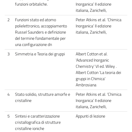
funzioni orbitaliche.
Inorganica’ II edizione
italiana, Zanichelli,
2
Funzioni stato ed atomo
Peter Atkins et al. ‘Chimica
polielettronico, accoppiamento
Inorganica’ II edizione
Russel Saunders e definizione
italiana, Zanichelli,
del termine fondamentale per
una configurazione dn
3
Simmetria e Teoria dei gruppi
Albert Cotton et al.
'Advanced Inorganic
Chemistry' VI ed. Wiley .
Albert Cotton 'La teoria dei
gruppi in Chimica'
Ambrosiana
4
Stato solidio, strutture amorfe e
Peter Atkins et al. ‘Chimica
cristalline
Inorganica’ II edizione
italiana, Zanichelli,
5
Sintesi e caratterizzazione
Appunti di lezione
cristallografica di strutture
cristalline ioniche