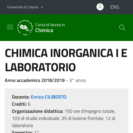
Vai al contenuto principale
Vai al menu di navigazione
ENG
Università di Catania
Corso di laurea in
Chimica
CHIMICA INORGANICA I E
LABORATORIO
Anno accademico 2018/2019
- 3° anno
Docente:
Enrico CILIBERTO
Crediti:
6
Organizzazione didattica:
150 ore d'impegno totale,
103 di studio individuale, 35 di lezione frontale, 12 di
laboratorio
Semestre:
1°