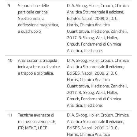
9
Separazione delle
D. A. Skoog, Holler, Crouch, Chimica
particelle cariche.
Analitica Strumentale II edizione,
Spettrometri a
EdiSES, Napoli, 2009. 2. D. C.
deflessione magnetica,
Harris, Chimica Analitica
a quadrupolo
Quantitativa, III edizione, Zanichelli,
2017. 3. Skoog, West, Holler,
Crouch, Fondamenti di Chimica
Analitica, III edizione,
10
Analizzatori a trappola
D. A. Skoog, Holler, Crouch, Chimica
ionica, a tempo di volo e
Analitica Strumentale II edizione,
a trappola orbitalica.
EdiSES, Napoli, 2009. 2. D. C.
Harris, Chimica Analitica
Quantitativa, III edizione, Zanichelli,
2017. 3. Skoog, West, Holler,
Crouch, Fondamenti di Chimica
Analitica, III edizione,
11
Tecniche avanzate di
D. A. Skoog, Holler, Crouch, Chimica
microseparazione CE,
Analitica Strumentale II edizione,
ITP, MEKC, LECE
EdiSES, Napoli, 2009. 2. D. C.
Harris, Chimica Analitica