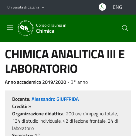
Vai al contenuto principale
Vai al menu di navigazione
ENG
Università di Catania
Corso di laurea in
Chimica
CHIMICA ANALITICA III E
LABORATORIO
Anno accademico 2019/2020
- 3° anno
Docente:
Alessandro GIUFFRIDA
Crediti:
8
Organizzazione didattica:
200 ore d'impegno totale,
134 di studio individuale, 42 di lezione frontale, 24 di
laboratorio
Semestre:
1°