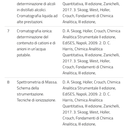
determinazione di alcoli
Quantitativa, III edizione, Zanichelli,
in distillati alcolici.
2017. 3. Skoog, West, Holler,
Cromatografia liquida ad
Crouch, Fondamenti di Chimica
alte prestazioni.
Analitica, III edizione,
7
Cromatografia ionica:
D. A. Skoog, Holler, Crouch, Chimica
determinazione del
Analitica Strumentale II edizione,
contenuto di cationi e di
EdiSES, Napoli, 2009. 2. D. C.
anioni in un’acqua
Harris, Chimica Analitica
potabile.
Quantitativa, III edizione, Zanichelli,
2017. 3. Skoog, West, Holler,
Crouch, Fondamenti di Chimica
Analitica, III edizione,
8
Spettrometria di Massa.
D. A. Skoog, Holler, Crouch, Chimica
Schema della
Analitica Strumentale II edizione,
strumentazione.
EdiSES, Napoli, 2009. 2. D. C.
Tecniche di ionizzazione.
Harris, Chimica Analitica
Quantitativa, III edizione, Zanichelli,
2017. 3. Skoog, West, Holler,
Crouch, Fondamenti di Chimica
Analitica, III edizione,