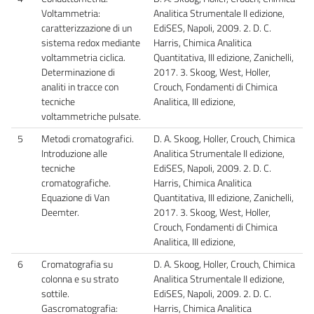
Voltammetria:
Analitica Strumentale II edizione,
caratterizzazione di un
EdiSES, Napoli, 2009. 2. D. C.
sistema redox mediante
Harris, Chimica Analitica
voltammetria ciclica.
Quantitativa, III edizione, Zanichelli,
Determinazione di
2017. 3. Skoog, West, Holler,
analiti in tracce con
Crouch, Fondamenti di Chimica
tecniche
Analitica, III edizione,
voltammetriche pulsate.
5
Metodi cromatografici.
D. A. Skoog, Holler, Crouch, Chimica
Introduzione alle
Analitica Strumentale II edizione,
tecniche
EdiSES, Napoli, 2009. 2. D. C.
cromatografiche.
Harris, Chimica Analitica
Equazione di Van
Quantitativa, III edizione, Zanichelli,
Deemter.
2017. 3. Skoog, West, Holler,
Crouch, Fondamenti di Chimica
Analitica, III edizione,
6
Cromatografia su
D. A. Skoog, Holler, Crouch, Chimica
colonna e su strato
Analitica Strumentale II edizione,
sottile.
EdiSES, Napoli, 2009. 2. D. C.
Gascromatografia:
Harris, Chimica Analitica