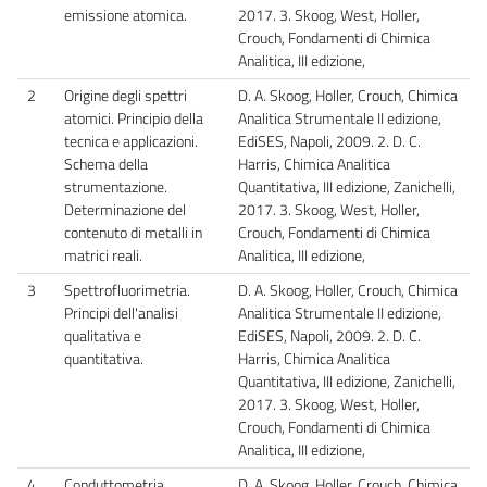
emissione atomica.
2017. 3. Skoog, West, Holler,
Crouch, Fondamenti di Chimica
Analitica, III edizione,
2
Origine degli spettri
D. A. Skoog, Holler, Crouch, Chimica
atomici. Principio della
Analitica Strumentale II edizione,
tecnica e applicazioni.
EdiSES, Napoli, 2009. 2. D. C.
Schema della
Harris, Chimica Analitica
strumentazione.
Quantitativa, III edizione, Zanichelli,
Determinazione del
2017. 3. Skoog, West, Holler,
contenuto di metalli in
Crouch, Fondamenti di Chimica
matrici reali.
Analitica, III edizione,
3
Spettrofluorimetria.
D. A. Skoog, Holler, Crouch, Chimica
Principi dell'analisi
Analitica Strumentale II edizione,
qualitativa e
EdiSES, Napoli, 2009. 2. D. C.
quantitativa.
Harris, Chimica Analitica
Quantitativa, III edizione, Zanichelli,
2017. 3. Skoog, West, Holler,
Crouch, Fondamenti di Chimica
Analitica, III edizione,
4
Conduttometria.
D. A. Skoog, Holler, Crouch, Chimica