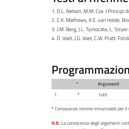
1. D.L. Nelson, M.M. Cox: I Principi d
2. C.K. Mathews, K.E. van Holde: Bi
3. J.M. Berg, J.L. Tymoczko, L. Stryer
4. D. Voet, J.G. Voet, C.W. Pratt: Fon
Programmazione
*
Argomenti
1
*
tutti
*
Conoscenze minime irrinunciabili per i
N.B.
La conoscenza degli argomenti contra