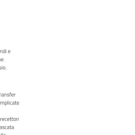
idi e
ne.
sio.
ransfer
implicate
 recettori
cascata