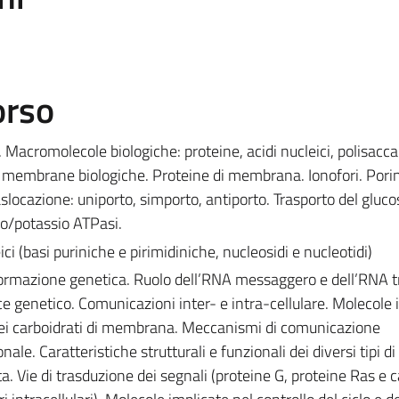
orso
. Macromolecole biologiche: proteine, acidi nucleici, polisaccar
le membrane biologiche. Proteine di membrana. Ionofori. Pori
aslocazione: uniporto, simporto, antiporto. Trasporto del gluco
io/potassio ATPasi.
ici (basi puriniche e pirimidiniche, nucleosidi e nucleotidi)
ormazione genetica. Ruolo dell’RNA messaggero e dell’RNA t
ce genetico. Comunicazioni inter- e intra-cellulare. Molecole 
 dei carboidrati di membrana. Meccanismi di comunicazione
ale. Caratteristiche strutturali e funzionali dei diversi tipi di
cita. Vie di trasduzione dei segnali (proteine G, proteine Ras e 