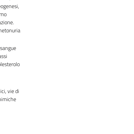
eogenesi,
smo
azione.
chetonuria
l sangue
assi
olesterolo
ci, vie di
chimiche