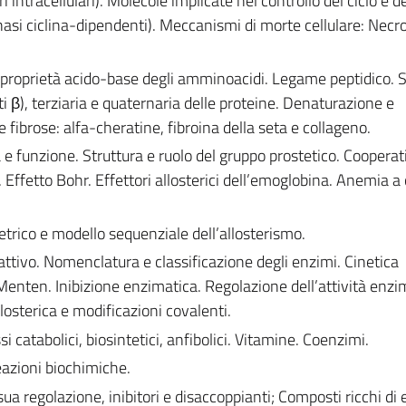
ntracellulari). Molecole implicate nel controllo del ciclo e de
inasi ciclina-dipendenti). Meccanismi di morte cellulare: Necro
 proprietà acido-base degli amminoacidi. Legame peptidico. S
ti β), terziaria e quaternaria delle proteine. Denaturazione e
 fibrose: alfa-cheratine, fibroina della seta e collageno.
e funzione. Struttura e ruolo del gruppo prostetico. Cooperati
Effetto Bohr. Effettori allosterici dell’emoglobina. Anemia a 
trico e modello sequenziale dell’allosterismo.
o attivo. Nomenclatura e classificazione degli enzimi. Cinetica
enten. Inibizione enzimatica. Regolazione dell’attività enzi
losterica e modificazioni covalenti.
 catabolici, biosintetici, anfibolici. Vitamine. Coenzimi.
eazioni biochimiche.
ua regolazione, inibitori e disaccoppianti; Composti ricchi di 