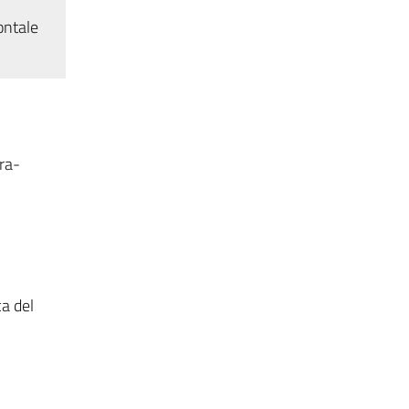
ontale
ura-
a del