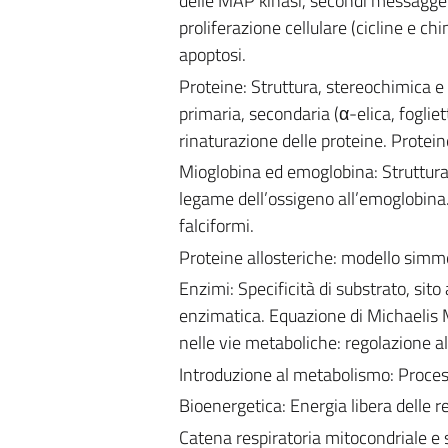
delle MAP kinasi, secondi messaggeri i
proliferazione cellulare (cicline e ch
apoptosi.
Proteine: Struttura, stereochimica e
primaria, secondaria (α-elica, fogliet
rinaturazione delle proteine. Proteine
Mioglobina ed emoglobina: Struttura 
legame dell’ossigeno all’emoglobina. 
falciformi.
Proteine allosteriche: modello simme
Enzimi: Specificità di substrato, sit
enzimatica. Equazione di Michaelis M
nelle vie metaboliche: regolazione al
Introduzione al metabolismo: Processi
Bioenergetica: Energia libera delle r
Catena respiratoria mitocondriale e s