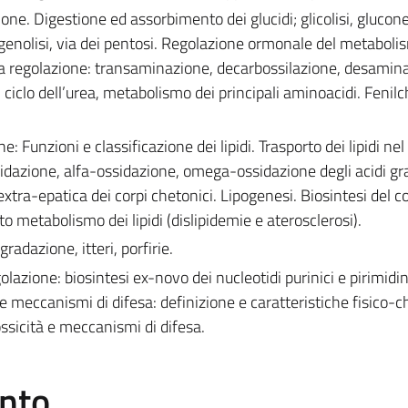
one. Digestione ed assorbimento dei glucidi; glicolisi, glucon
cogenolisi, via dei pentosi. Regolazione ormonale del metaboli
sua regolazione: transaminazione, decarbossilazione, desamin
iclo dell’urea, metabolismo dei principali aminoacidi. Fenil
: Funzioni e classificazione dei lipidi. Trasporto dei lipidi ne
idazione, alfa-ossidazione, omega-ossidazione degli acidi gr
extra-epatica dei corpi chetonici. Lipogenesi. Biosintesi del c
o metabolismo dei lipidi (dislipidemie e aterosclerosi).
adazione, itteri, porfirie.
azione: biosintesi ex-novo dei nucleotidi purinici e pirimidini
i e meccanismi di difesa: definizione e caratteristiche fisico-
ssicità e meccanismi di difesa.
ento