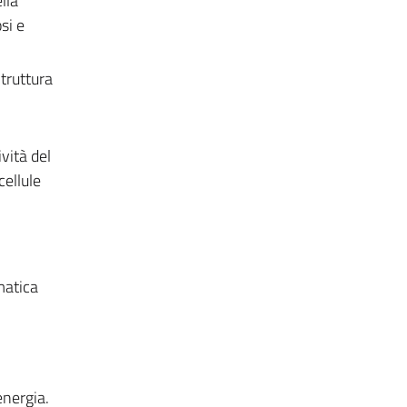
lla
si e
truttura
vità del
cellule
matica
energia.