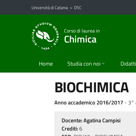
Vai al contenuto principale
Vai al menu di navigazione
Università di Catania
>
DSC
Corso di laurea in
Chimica
Home
Studia con noi
Didatt
BIOCHIMICA
Anno accademico 2016/2017
- 3°
Docente:
Agatina Campisi
Crediti:
6