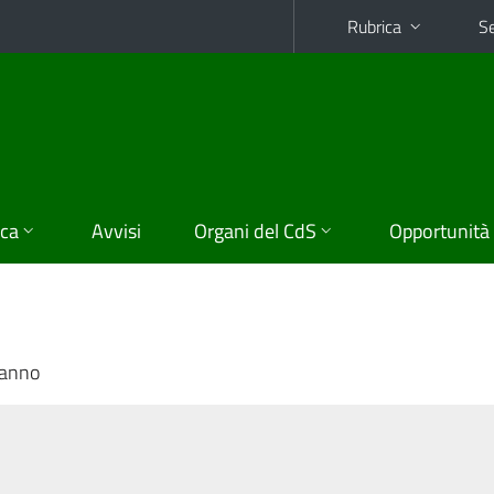
Rubrica
Se
ica
Avvisi
Organi del CdS
Opportunità
 anno