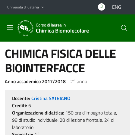
Vai al contenuto principale
Vai al menu di navigazione
ENG
Università di Catania
Corso di laurea in
Chimica Biomolecolare
CHIMICA FISICA DELLE
BIOINTERFACCE
Anno accademico 2017/2018
- 2° anno
Docente:
Cristina SATRIANO
Crediti:
6
Organizzazione didattica:
150 ore d'impegno totale,
98 di studio individuale, 28 di lezione frontale, 24 di
laboratorio
Semestre:
1°