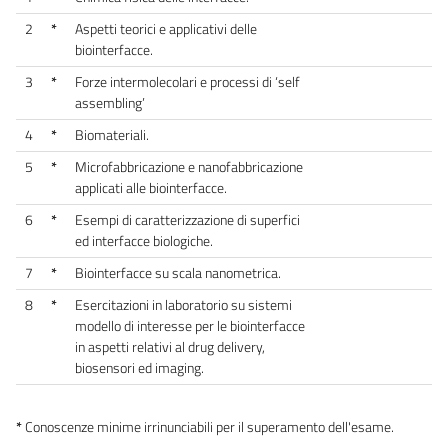
2
*
Aspetti teorici e applicativi delle
biointerfacce.
3
*
Forze intermolecolari e processi di ‘self
assembling’
4
*
Biomateriali.
5
*
Microfabbricazione e nanofabbricazione
applicati alle biointerfacce.
6
*
Esempi di caratterizzazione di superfici
ed interfacce biologiche.
7
*
Biointerfacce su scala nanometrica.
8
*
Esercitazioni in laboratorio su sistemi
modello di interesse per le biointerfacce
in aspetti relativi al drug delivery,
biosensori ed imaging.
*
Conoscenze minime irrinunciabili per il superamento dell'esame.