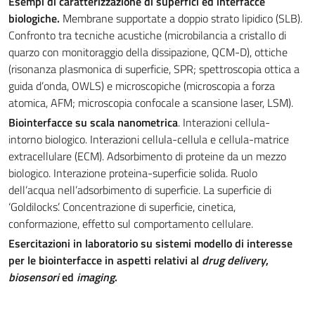
Esempi di caratterizzazione di superfici ed interfacce
biologiche.
Membrane supportate a doppio strato lipidico (SLB).
Confronto tra tecniche acustiche (microbilancia a cristallo di
quarzo con monitoraggio della dissipazione, QCM-D), ottiche
(risonanza plasmonica di superficie, SPR; spettroscopia ottica a
guida d’onda, OWLS) e microscopiche (microscopia a forza
atomica, AFM; microscopia confocale a scansione laser, LSM).
Biointerfacce su scala nanometrica
. Interazioni cellula-
intorno biologico. Interazioni cellula-cellula e cellula-matrice
extracellulare (ECM). Adsorbimento di proteine da un mezzo
biologico. Interazione proteina-superficie solida. Ruolo
dell’acqua nell’adsorbimento di superficie. La superficie di
‘Goldilocks’. Concentrazione di superficie, cinetica,
conformazione, effetto sul comportamento cellulare.
Esercitazioni in laboratorio su sistemi modello di interesse
per le biointerfacce in aspetti relativi al
drug delivery
,
biosensori
ed
imaging
.