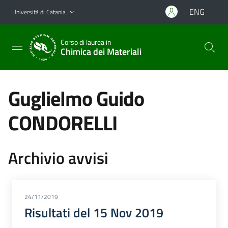
Vai al contenuto principale
Vai al menu di navigazione
ENG
Università di Catania
Corso di laurea in
Chimica dei Materiali
Guglielmo Guido
CONDORELLI
Archivio avvisi
24/11/2019
Risultati del 15 Nov 2019