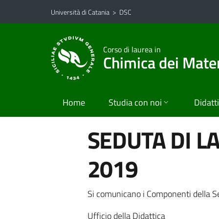
Vai al contenuto principale
Vai al menu di navigazione
Università di Catania
>
DSC
Corso di laurea in
Chimica dei Mater
Home
Studia con noi
Didatt
SEDUTA DI L
2019
Si comunicano i Componenti della Se
Ufficio della Didattica