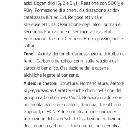
acidi alogenidrici (S
2 e S
1). Reazione con SOCl
e
N
N
2
PBr
. Formazione di alcheni: disidratazione acido-
3
catalizzata (E1 ed E2). Regioselettività e
stereoselettività. Ossidazione degli alcoli primari e
secondari. Formazione di semiacetali e acetali.
Formazione di esteri. Cenni su: Eteri, epossidi, tioli e
solfuri.
Fenoli.
Acidità dei fenoli. Carbossilazione di Kolbe dei
fenoli. Carbonio benzilico: cenni sulle reazioni del
carbonio benzilico. Ossidazione delle catene
alchiliche legate al benzene.
Aldeidi e chetoni.
Struttura. Nomenclatura.
Metodi
di preparazione
. Caratteristiche chimico-fisiche del
gruppo carbonilico.
Reattività
. Reazioni di addizione
nucleofila: addizione di alcoli, di acqua, di reattivi di
Grignard, di HCN. Addizione di ammine primarie:
formazione di basi di Schiff. Ossidazione. Riduzione
dei composti carbonilici. Tautomeria cheto-enolica.