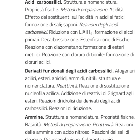
Acidi carbossilici.
Struttura e nomenclatura.
Proprietà fisiche.
Metodi di preparazione
. Acidità.
Effetto dei sostituenti sull’acidità in acidi alifatici;
formazione di sali; saponi.
Reazioni degli acidi
carbossilici
. Riduzione con LiAlH
: formazione di alcoli
4
primari. Decarbossilazione. Esterificazione di Fischer.
Reazione con diazometano: formazione di esteri
metilici. Reazione con cloruro di tionile: formazione di
cloruri acilici.
Derivati funzionali degli acidi carbossilici.
Alogenuri
acilici, esteri, anidridi, ammidi, nitrili: struttura e
nomenclatura.
Reattività
. Reazione di sostituzione
nucleofila acilica. Addizione di reattivi di Grignard agli
esteri. Reazioni di idrolisi dei derivati degli acidi
carbossilici. Reazioni di riduzione.
Ammine.
Struttura e nomenclatura. Proprietà fisiche.
Basicità.
Metodi di preparazione
.
Reattività
. Reazioni
delle ammine con acido nitroso. Reazioni dei sali di
diazonio. Diazocopulazione. Coloranti azoici.