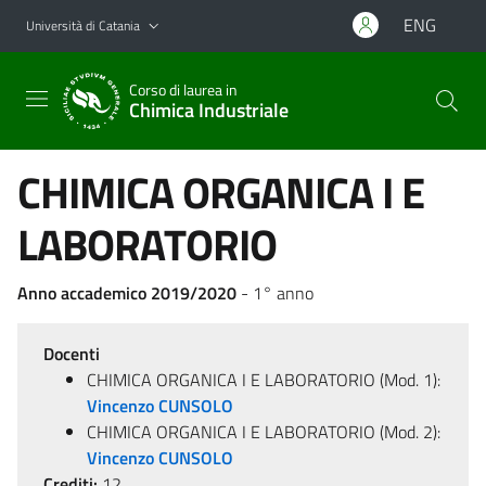
Vai al contenuto principale
Vai al menu di navigazione
ENG
Università di Catania
Corso di laurea in
Chimica Industriale
CHIMICA ORGANICA I E
LABORATORIO
Anno accademico 2019/2020
- 1° anno
Docenti
CHIMICA ORGANICA I E LABORATORIO (Mod. 1):
Vincenzo CUNSOLO
CHIMICA ORGANICA I E LABORATORIO (Mod. 2):
Vincenzo CUNSOLO
Crediti:
12