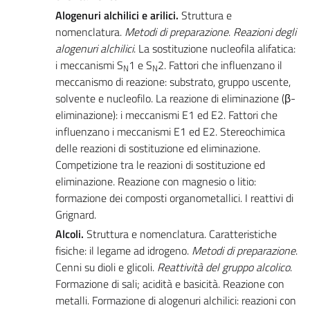
Alogenuri alchilici e arilici.
Struttura e
nomenclatura.
Metodi di preparazione
.
Reazioni degli
alogenuri alchilici
. La sostituzione nucleofila alifatica:
i meccanismi S
1 e S
2. Fattori che influenzano il
N
N
meccanismo di reazione: substrato, gruppo uscente,
solvente e nucleofilo. La reazione di eliminazione (β-
eliminazione): i meccanismi E1 ed E2. Fattori che
influenzano i meccanismi E1 ed E2. Stereochimica
delle reazioni di sostituzione ed eliminazione.
Competizione tra le reazioni di sostituzione ed
eliminazione. Reazione con magnesio o litio:
formazione dei composti organometallici. I reattivi di
Grignard.
Alcoli.
Struttura e nomenclatura. Caratteristiche
fisiche: il legame ad idrogeno.
Metodi di preparazione
.
Cenni su dioli e glicoli.
Reattività del gruppo alcolico
.
Formazione di sali; acidità e basicità. Reazione con
metalli. Formazione di alogenuri alchilici: reazioni con