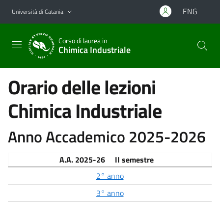
Vai al contenuto principale
Vai al menu di navigazione
ENG
Università di Catania
Corso di laurea in
Chimica Industriale
Orario delle lezioni
Chimica Industriale
Anno Accademico 2025-2026
A.A. 2025-26 II semestre
2° anno
3° anno