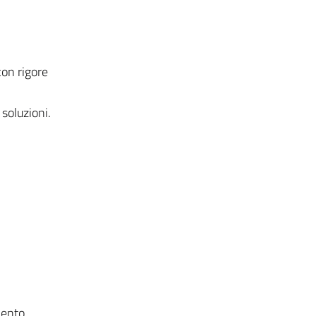
con rigore
 soluzioni.
mento