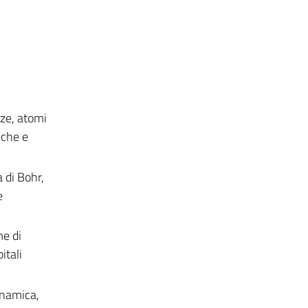
zze, atomi
iche e
a di Bohr,
e
me di
itali
inamica,