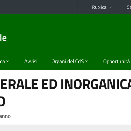
Rubrica
Se
le
ica
Avvisi
Organi del CdS
Opportunità
ERALE ED INORGANICA
O
 anno