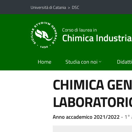
Vai al contenuto principale
Vai al menu di navigazione
Università di Catania
>
DSC
Corso di laurea in
Chimica Industria
Home
Studia con noi
Didatt
CHIMICA GEN
LABORATORI
Anno accademico 2021/2022
- 1°