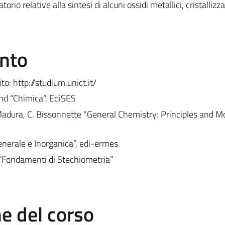
torio relative alla sintesi di alcuni ossidi metallici, cristallizz
ento
sito: http://studium.unict.it/
send “Chimica”, EdiSES
D. Madura, C. Bissonnette "General Chemistry: Principles and 
enerale e Inorganica”, edi-ermes
, “Fondamenti di Stechiometria”
 del corso