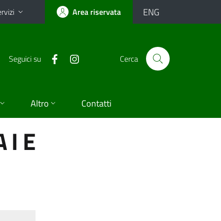
ENG
rvizi
Area riservata
Seguici su
Cerca
Altro
Contatti
 I E