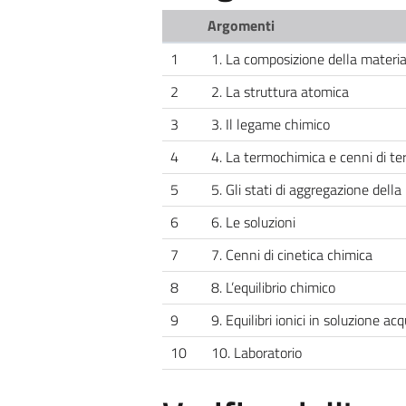
Argomenti
1
1. La composizione della materia
2
2. La struttura atomica
3
3. Il legame chimico
4
4. La termochimica e cenni di t
5
5. Gli stati di aggregazione della
6
6. Le soluzioni
7
7. Cenni di cinetica chimica
8
8. L’equilibrio chimico
9
9. Equilibri ionici in soluzione ac
10
10. Laboratorio