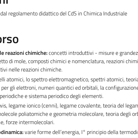
 dal regolamento didattico del CdS in Chimica Industriale
orso
le reazioni chimiche:
concetti introduttivi - misure e grande
etto di mole, composti chimici e nomenclatura, reazioni chim
tivi nelle reazioni chimiche.
lli atomici, lo spettro elettromagnetico, spettri atomici, teori
er gli elettroni, numeri quantici ed orbitali, la configurazion
 periodiche e sistema periodico degli elementi.
wis, legame ionico (cenni), legame covalente, teoria del lega
 molecole poliatomiche e geometria molecolare, teoria degli orb
e, forze intermolecolari.
modinamica:
varie forme dell’energia, I° principio della termod