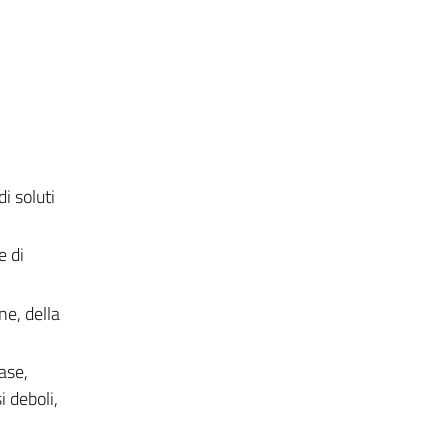
i soluti
e di
ne, della
base,
i deboli,