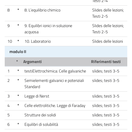
Testi 2-4
8
*
8. L’equilibrio chimico
Slides delle lezioni;
Testi 2-5
9
*
9. Equilibri ionici in soluzione
Slides delle lezioni;
acquosa
Testi 2-5
10
*
10. Laboratorio
Slides delle lezioni
modulo II
*
Argomenti
Riferimenti testi
1
*
testiElettrochimica: Celle galvaniche
slides; testi 3-5
2
*
Semielementi galvanici e potenziali
slides; testi 3-5
Standard
3
*
Legge di Nerst
slides; testi 3-5
4
*
Celle elettrolitiche. Legge di Faraday
slides; testi 3-5
5
Strutture dei solidi
slides; testi 3-5
6
*
Equilibri di solubilità
slides; testi 3-5