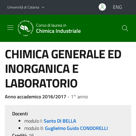
Vai al contenuto principale
Vai al menu di navigazione
ENG
Università di Catania
Corso di laurea in
Chimica Industriale
CHIMICA GENERALE ED
INORGANICA E
LABORATORIO
Anno accademico 2016/2017
- 1° anno
Docenti
modulo I:
Santo DI BELLA
modulo II:
Guglielmo Guido CONDORELLI
Crediti:
16