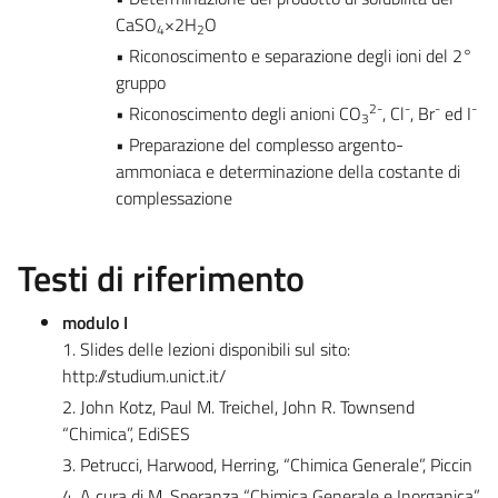
CaSO
×2H
O
4
2
• Riconoscimento e separazione degli ioni del 2°
gruppo
2-
-
-
-
• Riconoscimento degli anioni CO
, Cl
, Br
ed I
3
• Preparazione del complesso argento-
ammoniaca e determinazione della costante di
complessazione
Testi di riferimento
modulo I
1. Slides delle lezioni disponibili sul sito:
http://studium.unict.it/
2. John Kotz, Paul M. Treichel, John R. Townsend
“Chimica”, EdiSES
3. Petrucci, Harwood, Herring, “Chimica Generale”, Piccin
4. A cura di M. Speranza “Chimica Generale e Inorganica”,