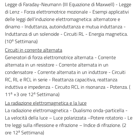
Legge di Faraday-Neumann (III Equazione di Maxwell) - Legge
di Lenz - Forza elettromotrice mozionale - Esempi applicativi
delle leggi dell'induzione elettromagnetica: alternatore e
dinamo - Induttanza, autoinduttanza e mutua induttanza -
Induttanza di un solenoide - Circuiti RL - Energia magnetica.
a
(10
Settimana)
Circuiti in corrente alternata
Generatori di forza elettromotrice alternata - Corrente
alternata in un resistore - Corrente alternata in un
condensatore - Corrente alternata in un induttore - Circuiti
RC, RL e RCL in serie - Reattanza capacitiva, reattanza
induttiva e impedenza - Circuito RCL in risonanza - Potenza. (
a
a
11
+3 ore 12
Settimana)
La radiazione elettromagnetica e la luce
La radiazione elettromagnetica - Dualismo onda-particella -
La velocità della luce – Luce polarizzata –Potere rotatorio - Le
tre leggi sulla riflessione e rifrazione – Indice di rifrazione. (2
a
ore 12
Settimana)