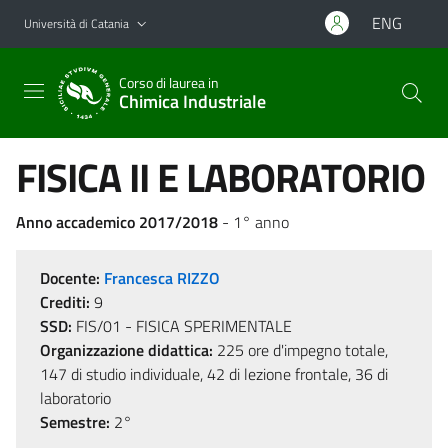
Vai al contenuto principale
Vai al menu di navigazione
ENG
Università di Catania
Corso di laurea in
Chimica Industriale
FISICA II E LABORATORIO
Anno accademico 2017/2018
- 1° anno
Docente:
Francesca RIZZO
Crediti:
9
SSD:
FIS/01 - FISICA SPERIMENTALE
Organizzazione didattica:
225 ore d'impegno totale,
147 di studio individuale, 42 di lezione frontale, 36 di
laboratorio
Semestre:
2°