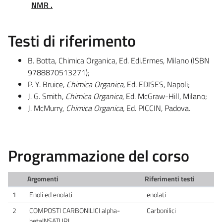
NMR .
Testi di riferimento
B. Botta, Chimica Organica, Ed. Edi.Ermes, Milano (ISBN
9788870513271);
P. Y. Bruice,
Chimica Organica,
Ed. EDISES, Napoli;
J. G. Smith,
Chimica Organica
, Ed. McGraw-Hill, Milano;
J. McMurry,
Chimica Organica,
Ed. PICCIN, Padova.
Programmazione del corso
Argomenti
Riferimenti testi
1
Enoli ed enolati
enolati
2
COMPOSTI CARBONILICI alpha-
Carbonilici
betaINSATURI