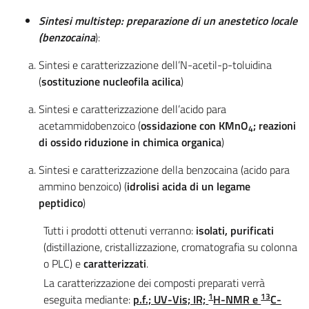
Sintesi multistep: preparazione di un anestetico locale
(benzocaina
):
Sintesi e caratterizzazione dell’N-acetil-p-toluidina
(
sostituzione nucleofila acilica
)
Sintesi e caratterizzazione dell’acido para
acetammidobenzoico (
ossidazione con KMnO
; reazioni
4
di ossido riduzione in chimica organica
)
Sintesi e caratterizzazione della benzocaina (acido para
ammino benzoico) (
idrolisi acida di un legame
peptidico
)
Tutti i prodotti ottenuti verranno:
isolati, purificati
(distillazione, cristallizzazione, cromatografia su colonna
o PLC) e
caratterizzati
.
La caratterizzazione dei composti preparati verrà
1
13
eseguita mediante:
p.f.; UV-Vis; IR;
H-NMR e
C-