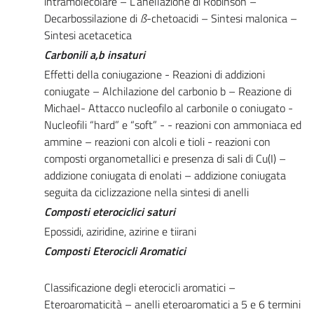
intramolecolare – L’anellazione di Robinson –
Decarbossilazione di
ß
-chetoacidi – Sintesi malonica –
Sintesi acetacetica
Carbonili
a,b
insaturi
Effetti della coniugazione - Reazioni di addizioni
coniugate – Alchilazione del carbonio b – Reazione di
Michael- Attacco nucleofilo al carbonile o coniugato -
Nucleofili “hard” e “soft” - - reazioni con ammoniaca ed
ammine – reazioni con alcoli e tioli - reazioni con
composti organometallici e presenza di sali di Cu(I) –
addizione coniugata di enolati – addizione coniugata
seguita da ciclizzazione nella sintesi di anelli
Composti eterociclici saturi
Epossidi, aziridine, azirine e tiirani
Composti Eterocicli Aromatici
Classificazione degli eterocicli aromatici –
Eteroaromaticità – anelli eteroaromatici a 5 e 6 termini