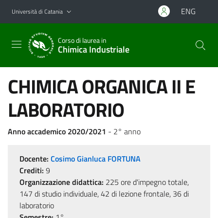
Vai al contenuto principale
Vai al menu di navigazione
ENG
Università di Catania
Corso di laurea in
Chimica Industriale
CHIMICA ORGANICA II E
LABORATORIO
Anno accademico 2020/2021
- 2° anno
Docente:
Cosimo Gianluca FORTUNA
Crediti:
9
Organizzazione didattica:
225 ore d'impegno totale,
147 di studio individuale, 42 di lezione frontale, 36 di
laboratorio
Semestre:
1°