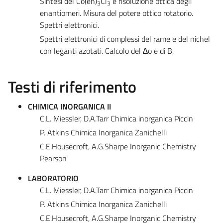
Sintesi del Co(en)
Cl
e risoluzione ottica degli
3
3
enantiomeri. Misura del potere ottico rotatorio.
Spettri elettronici.
Spettri elettronici di complessi del rame e del nichel
con leganti azotati. Calcolo del ∆o e di B.
Testi di riferimento
CHIMICA INORGANICA II
C.L. Miessler, D.A.Tarr Chimica inorganica Piccin
P. Atkins Chimica Inorganica Zanichelli
C.E.Housecroft, A.G.Sharpe Inorganic Chemistry
Pearson
LABORATORIO
C.L. Miessler, D.A.Tarr Chimica inorganica Piccin
P. Atkins Chimica Inorganica Zanichelli
C.E.Housecroft, A.G.Sharpe Inorganic Chemistry