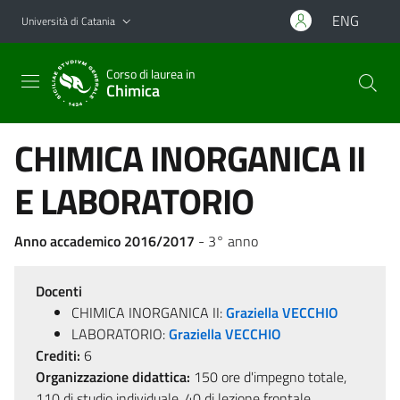
Vai al contenuto principale
Vai al menu di navigazione
ENG
Università di Catania
Corso di laurea in
Chimica
CHIMICA INORGANICA II
E LABORATORIO
Anno accademico 2016/2017
- 3° anno
Docenti
CHIMICA INORGANICA II:
Graziella VECCHIO
LABORATORIO:
Graziella VECCHIO
Crediti:
6
Organizzazione didattica:
150 ore d'impegno totale,
110 di studio individuale, 40 di lezione frontale