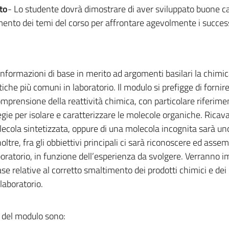
to
- Lo studente dovrà dimostrare di aver sviluppato buone ca
nto dei temi del corso per affrontare agevolmente i success
e informazioni di base in merito ad argomenti basilari la chimi
tiche più comuni in laboratorio. Il modulo si prefigge di fornire
omprensione della reattività chimica, con particolare riferime
egie per isolare e caratterizzare le molecole organiche. Ricava
ecola sintetizzata, oppure di una molecola incognita sarà uno
Inoltre, fra gli obbiettivi principali ci sarà riconoscere ed asse
boratorio, in funzione dell’esperienza da svolgere. Verranno i
e relative al corretto smaltimento dei prodotti chimici e dei r
 laboratorio.
ci del modulo sono: