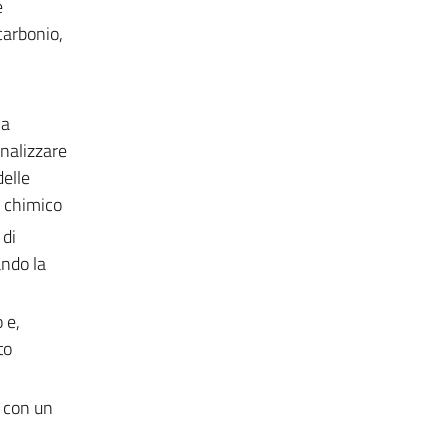
e
carbonio,
la
nalizzare
delle
o chimico
 di
ando la
 e,
to
 con un