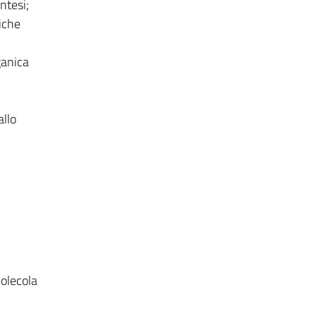
ntesi;
iche
ganica
allo
molecola