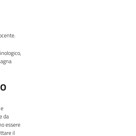
ocente.
inologico,
avagna
to
 e
e da
no essere
tare il