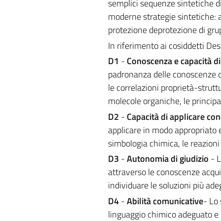
semplici sequenze sintetiche di 
moderne strategie sintetiche: 
protezione deprotezione di grup
In riferimento ai cosiddetti Des
D1
-
Conoscenza e capacità 
padronanza delle conoscenze di
le correlazioni proprietà-strutt
molecole organiche, le principa
D2
-
Capacità di applicare c
applicare in modo appropriato e 
simbologia chimica, le reazion
D3
-
Autonomia di giudizio
- 
attraverso le conoscenze acqui
individuare le soluzioni più ad
D4
-
Abilità comunicative
- Lo
linguaggio chimico adeguato e r