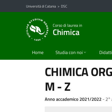
Vai al contenuto principale
Vai al menu di navigazione
Università di Catania
>
DSC
Corso di laurea in
Chimica
Home
Studia con noi
Didatt
CHIMICA ORG
M - Z
Anno accademico 2021/2022
- 2°