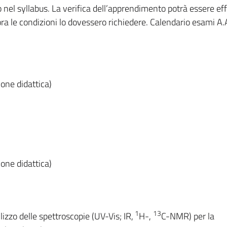
nel syllabus. La verifica dell’apprendimento potrà essere ef
ra le condizioni lo dovessero richiedere. Calendario esami A
ne didattica)
ne didattica)
1
13
ilizzo delle spettroscopie (UV-Vis; IR,
H-,
C-NMR) per la