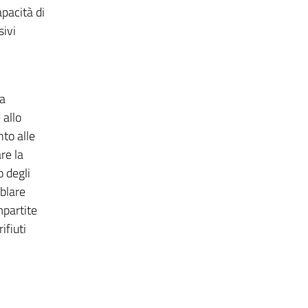
pacità di
ivi
ca
 allo
nto alle
re la
 degli
mblare
mpartite
ifiuti