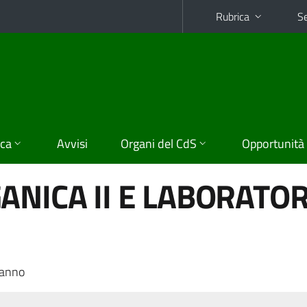
Rubrica
Se
ica
Avvisi
Organi del CdS
Opportunità
ANICA II E LABORATOR
 anno