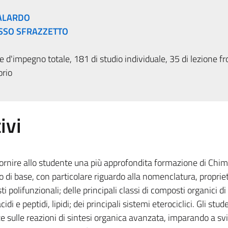
ALARDO
USSO SFRAZZETTO
 d'impegno totale, 181 di studio individuale, 35 di lezione fr
orio
ivi
fornire allo studente una più approfondita formazione di Chim
o di base, con particolare riguardo alla nomenclatura, proprie
i polifunzionali; delle principali classi di composti organici di
i e peptidi, lipidi; dei principali sistemi eterociclici. Gli stud
 sulle reazioni di sintesi organica avanzata, imparando a sv