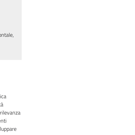
ontale,
ica
tà
 rilevanza
enti
iluppare