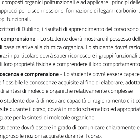
composti organici polifunzionali e ad applicare i principi dell
approcci per disconnessione, formazione di legami carbonio-
pi funzionali.
crittori di Dublino, i risultati di apprendimento del corso sono:
di comprensione
- Lo studente dovrà mostrare il possesso del
 base relative alla chimica organica. Lo studente dovrà razio
ura; in particolare dovrà saper riconoscere i gruppi funzionali 
li loro proprietà fisiche e comprendere il loro comportament
onoscenza e comprensione
- Lo studente dovrà essere capace
flessibile le conoscenze acquisite al fine di elaborare, adott
i di sintesi di molecole organiche relativamente complesse
Lo studente dovrà dimostrare capacità di ragionamento critico
site durante il corso, dovrà in modo schematico ed appropria
eguate per la sintesi di molecole organiche
 studente dovrà essere in grado di comunicare chiaramente e
igoroso le nozioni acquisite durante il corso.