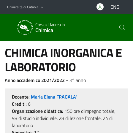
Vai al contenuto principale
Vai al menu di navigazione
ENG
Università di Catania
Corso di laurea in
Chimica
CHIMICA INORGANICA E
LABORATORIO
Anno accademico 2021/2022
- 3° anno
Docente:
Maria Elena FRAGALA'
Crediti:
6
Organizzazione didattica:
150 ore d'impegno totale,
98 di studio individuale, 28 di lezione frontale, 24 di
laboratorio
Semestre:
1°