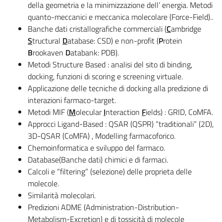
della geometria e la minimizzazione dell’ energia. Metodi
quanto-meccanici e meccanica molecolare (Force-Field)..
Banche dati cristallografiche commerciali (
C
ambridge
S
tructural
D
atabase: CSD) e non-profit (
P
rotein
B
rookaven
D
atabank: PDB).
Metodi Structure Based : analisi del sito di binding,
docking, funzioni di scoring e screening virtuale.
Applicazione delle tecniche di docking alla predizione di
interazioni farmaco-target.
Metodi MIF (
M
olecular
I
nteraction
F
ields) : GRID, CoMFA.
Approcci Ligand-Based : QSAR (QSPR) “traditionali” (2D),
3D-QSAR (CoMFA) , Modelling farmacoforico.
Chemoinformatica e sviluppo del farmaco.
Database(Banche dati) chimici e di farmaci.
Calcoli e “filtering” (selezione) delle proprieta delle
molecole.
Similarità molecolari.
Predizioni ADME (Administration-Distribution-
Metabolism-Excretion) e di tossicità di molecole