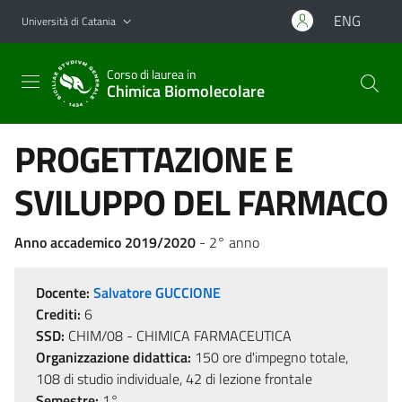
Vai al contenuto principale
Vai al menu di navigazione
ENG
Università di Catania
Corso di laurea in
Chimica Biomolecolare
PROGETTAZIONE E
SVILUPPO DEL FARMACO
Anno accademico 2019/2020
- 2° anno
Docente:
Salvatore GUCCIONE
Crediti:
6
SSD:
CHIM/08 - CHIMICA FARMACEUTICA
Organizzazione didattica:
150 ore d'impegno totale,
108 di studio individuale, 42 di lezione frontale
Semestre:
1°