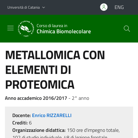
Vai al contenuto principale
Vai al menu di navigazione
ENG
Università di Catania
Corso di laurea in
Chimica Biomolecolare
METALLOMICA CON
ELEMENTI DI
PROTEOMICA
Anno accademico 2016/2017
- 2° anno
Docente:
Enrico RIZZARELLI
Crediti:
6
Organizzazione didattica:
150 ore d'impegno totale,
102 di studio individuale, 48 di lezione frontale