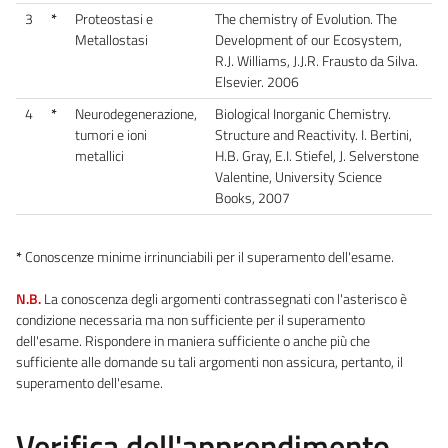
3
*
Proteostasi e
The chemistry of Evolution. The
Metallostasi
Development of our Ecosystem,
R.J. Williams, J.J.R. Frausto da Silva.
Elsevier. 2006
4
*
Neurodegenerazione,
Biological Inorganic Chemistry.
tumori e ioni
Structure and Reactivity. I. Bertini,
metallici
H.B. Gray, E.I. Stiefel, J. Selverstone
Valentine, University Science
Books, 2007
*
Conoscenze minime irrinunciabili per il superamento dell'esame.
N.B.
La conoscenza degli argomenti contrassegnati con l'asterisco è
condizione necessaria ma non sufficiente per il superamento
dell'esame. Rispondere in maniera sufficiente o anche più che
sufficiente alle domande su tali argomenti non assicura, pertanto, il
superamento dell'esame.
Verifica dell'apprendimento