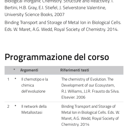
Biological Inorganic Chemistry. Structure and Reactivity. I.
Bertini, H.B. Gray, E.I. Stiefel, J. Selverstone Valentine,
University Science Books, 2007
Binding Transport and Storage of Metal Ion in Biological Cells.
Eds. W. Maret, A.G. Wedd, Royal Society of Chemistry. 2014.
Programmazione del corso
*
Argomenti
Riferimenti testi
1
*
Il chemotipo e la
The chemistry of Evolution. The
chimica
Development of our Ecosystem,
dell'evoluzione
R.J. Williams, J.J.R. Frausto da Silva.
Elsevier. 2006
2
*
Il network della
Binding Transport and Storage of
Metallostasi
Metal Ion in Biological Cells. Eds. W.
Maret, A.G. Wedd, Royal Society of
Chemistry. 2014