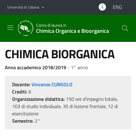
Vai al contenuto principale
Vai al menu di navigazione
ENG
Università di Catania
Corso di laurea in
Chimica Organica e Bioorganica
CHIMICA BIORGANICA
Anno accademico 2018/2019
- 1° anno
Docente:
Vincenzo CUNSOLO
Crediti:
6
Organizzazione didattica:
150 ore d'impegno totale,
103 di studio individuale, 35 di lezione frontale, 12 di
esercitazione
Semestre:
2°