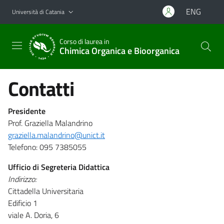
Vai al contenuto principale
Vai al menu di navigazione
ENG
Università di Catania
Corso di laurea in
Chimica Organica e Bioorganica
Contatti
Presidente
Prof. Graziella Malandrino
graziella.malandrino@unict.it
Telefono: 095 7385055
Ufficio di Segreteria Didattica
Indirizzo:
Cittadella Universitaria
Edificio 1
viale A. Doria, 6