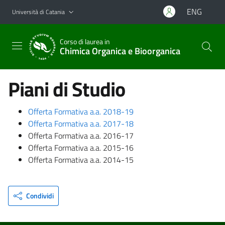
Vai al contenuto principale
Vai al menu di navigazione
ENG
Università di Catania
Corso di laurea in
Chimica Organica e Bioorganica
Piani di Studio
Offerta Formativa a.a. 2018-19
Offerta Formativa a.a. 2017-18
Offerta Formativa a.a. 2016-17
Offerta Formativa a.a. 2015-16
Offerta Formativa a.a. 2014-15
Condividi