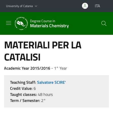
Go to main content
Go to navigation menu
ITA
University of Catania
Degree Course in
Materials Chemistry
MATERIALI PER LA
CATALISI
Academic Year 2015/2016
- 1° Year
Teaching Staff:
Salvatore SCIRE'
Credit Value:
6
Taught classes:
48 hours
Term / Semester:
2°