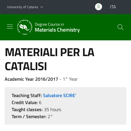
Go to main content
Go to navigation menu
ITA
University of Catania
Degree Course in
Materials Chemistry
MATERIALI PER LA
CATALISI
Academic Year 2016/2017
- 1° Year
Teaching Staff:
Salvatore SCIRE'
Credit Value:
6
Taught classes:
35 hours
Term / Semester:
2°