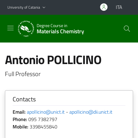
Go to main content
Go to navigation menu
ITA
University of Catania
Degree Course in
Materials Chemistry
Antonio POLLICINO
Full Professor
Contacts
Email:
apollicino@unict.it
-
apollicino@dii.unict.it
Phone:
095 7382797
Mobile:
3398455840