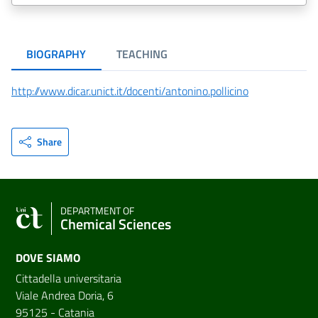
BIOGRAPHY
TEACHING
http://www.dicar.unict.it/docenti/antonino.pollicino
Share
DEPARTMENT OF
Chemical Sciences
DOVE SIAMO
Cittadella universitaria
Viale Andrea Doria, 6
95125 - Catania