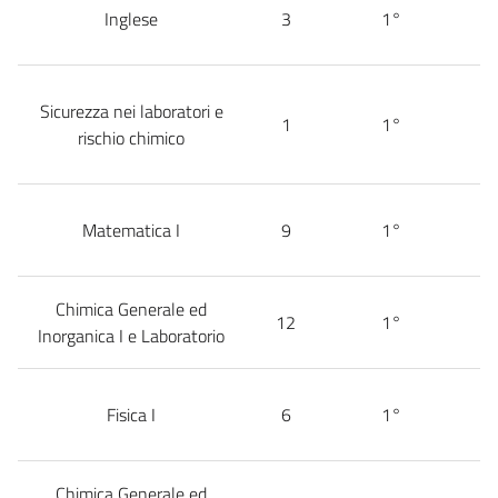
Inglese
3
1°
Sicurezza nei laboratori e
1
1°
rischio chimico
Matematica I
9
1°
Chimica Generale ed
12
1°
Inorganica I e Laboratorio
Fisica I
6
1°
Chimica Generale ed