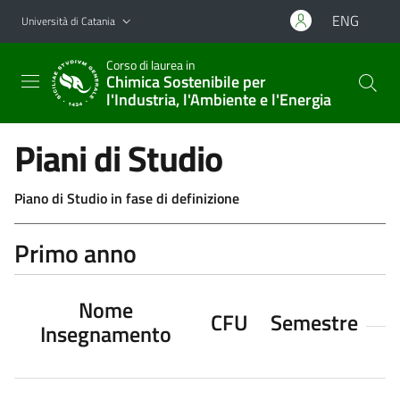
Vai al contenuto principale
Vai al menu di navigazione
ENG
Università di Catania
Corso di laurea in
Chimica Sostenibile per
l'Industria, l'Ambiente e l'Energia
Piani di Studio
Piano di Studio in fase di definizione
Primo anno
Nome
CFU
Semestre
Insegnamento