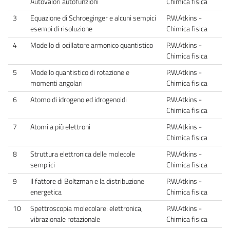
Autovalori autofunzioni
Chimica fisica
3
Equazione di Schroeginger e alcuni sempici
P.W.Atkins -
esempi di risoluzione
Chimica fisica
4
Modello di ocillatore armonico quantistico
P.W.Atkins -
Chimica fisica
5
Modello quantistico di rotazione e
P.W.Atkins -
momenti angolari
Chimica fisica
6
Atomo di idrogeno ed idrogenoidi
P.W.Atkins -
Chimica fisica
7
Atomi a più elettroni
P.W.Atkins -
Chimica fisica
8
Struttura elettronica delle molecole
P.W.Atkins -
semplici
Chimica fisica
9
Il fattore di Boltzman e la distribuzione
P.W.Atkins -
energetica
Chimica fisica
10
Spettroscopia molecolare: elettronica,
P.W.Atkins -
vibrazionale rotazionale
Chimica fisica