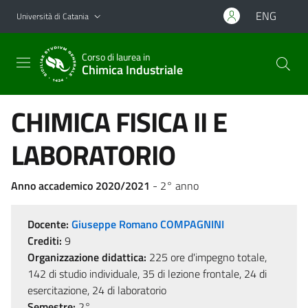
Vai al contenuto principale
Vai al menu di navigazione
ENG
Università di Catania
Corso di laurea in
Chimica Industriale
CHIMICA FISICA II E
LABORATORIO
Anno accademico 2020/2021
- 2° anno
Docente:
Giuseppe Romano COMPAGNINI
Crediti:
9
Organizzazione didattica:
225 ore d'impegno totale,
142 di studio individuale, 35 di lezione frontale, 24 di
esercitazione, 24 di laboratorio
Semestre:
2°