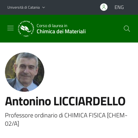
Vai al contenuto principale
Vai al menu di navigazione
ENG
Università di Catania
Corso di laurea in
Chimica dei Materiali
Antonino LICCIARDELLO
Professore ordinario di CHIMICA FISICA [CHEM-
02/A]