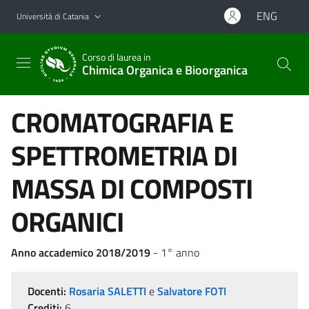
Vai al contenuto principale
Vai al menu di navigazione
ENG
Università di Catania
Corso di laurea in
Chimica Organica e Bioorganica
CROMATOGRAFIA E
SPETTROMETRIA DI
MASSA DI COMPOSTI
ORGANICI
Anno accademico 2018/2019
- 1° anno
Docenti:
Rosaria SALETTI
e
Salvatore FOTI
Crediti:
6