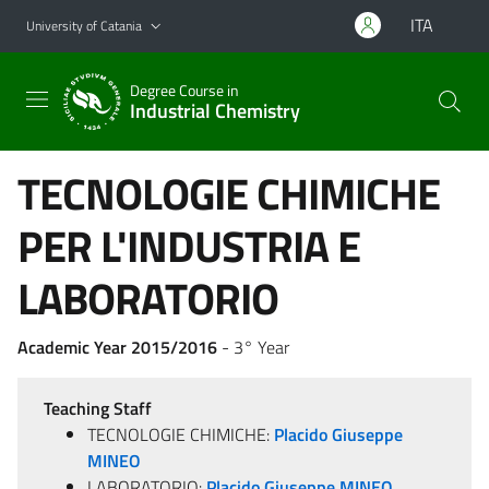
Go to main content
Go to navigation menu
ITA
University of Catania
Degree Course in
Industrial Chemistry
TECNOLOGIE CHIMICHE
PER L'INDUSTRIA E
LABORATORIO
Academic Year 2015/2016
- 3° Year
Teaching Staff
TECNOLOGIE CHIMICHE:
Placido Giuseppe
MINEO
LABORATORIO:
Placido Giuseppe MINEO