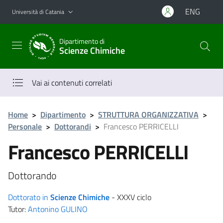
Vai al contenuto principale
Vai al menu di navigazione
ENG
Università di Catania
Dipartimento di
Scienze Chimiche
Vai ai contenuti correlati
Home
>
Dipartimento
>
STRUTTURA ORGANIZZATIVA
>
Personale
>
Dottorandi
>
Francesco PERRICELLI
Francesco PERRICELLI
Dottorando
Dottorato in
Scienze Chimiche
- XXXV ciclo
Tutor:
Antonino GULINO