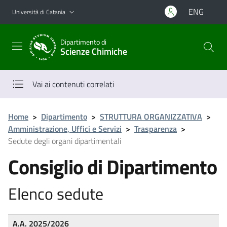
Vai al contenuto principale
Vai al menu di navigazione
ENG
Università di Catania
Dipartimento di
Scienze Chimiche
Vai ai contenuti correlati
Home
>
Dipartimento
>
STRUTTURA ORGANIZZATIVA
>
Amministrazione, Uffici e Servizi
>
Trasparenza
>
Sedute degli organi dipartimentali
Consiglio di Dipartimento
Elenco sedute
A.A. 2025/2026