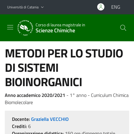
Vai al contenuto principale
Vai al menu di navigazione
ENG
Università di Catania
Corso di laurea magistrale in
Scienze Chimiche
METODI PER LO STUDIO
DI SISTEMI
BIOINORGANICI
Anno accademico 2020/2021
- 1° anno - Curriculum Chimica
Biomolecolare
Docente:
Graziella VECCHIO
Crediti:
6
Organizzazione didattica:
150 ore d'impegno totale,