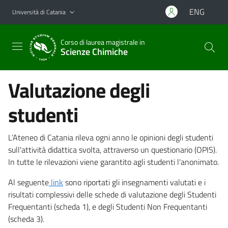
Vai al contenuto principale
Vai al menu di navigazione
ENG
Università di Catania
Corso di laurea magistrale in
Scienze Chimiche
Valutazione degli
studenti
L’Ateneo di Catania rileva ogni anno le opinioni degli studenti
sull'attività didattica svolta, attraverso un questionario (OPIS).
In tutte le rilevazioni viene garantito agli studenti l'anonimato.
Al seguente
link
sono riportati gli insegnamenti valutati e i
risultati complessivi delle schede di valutazione degli Studenti
Frequentanti (scheda 1), e degli Studenti Non Frequentanti
(scheda 3).