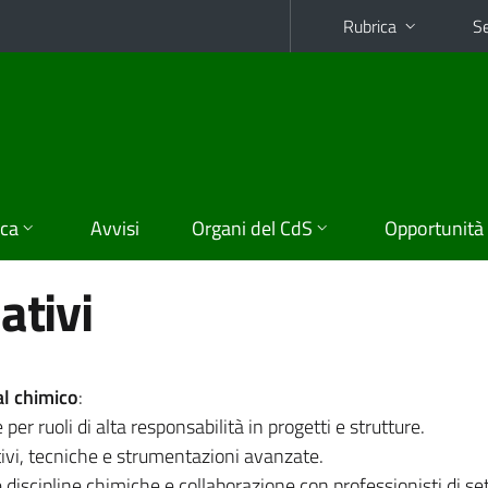
Rubrica
Se
ica
Avvisi
Organi del CdS
Opportunità
ativi
al chimico
:
ruoli di alta responsabilità in progetti e strutture.
, tecniche e strumentazioni avanzate.
discipline chimiche e collaborazione con professionisti di set