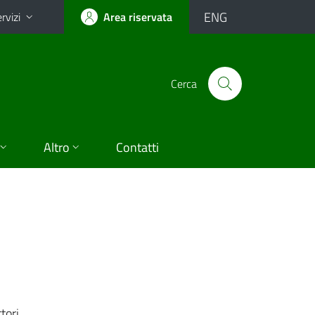
ENG
rvizi
Area riservata
Cerca
Altro
Contatti
tori