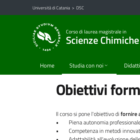
Vai al contenuto principale
Vai al menu di navigazione
Università di Catania
>
DSC
Corso di laurea magistrale in
Scienze Chimiche
Home
Studia con noi
Didatt
Obiettivi form
Il corso si pone l'obiettivo di
fornire 
• Piena autonomia professionale per 
• Competenza in metodi innovativi
• Adattabilità all'evoluzione delle 