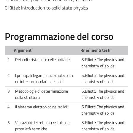
C.Kittel: Introduction to solid state physics
Programmazione del corso
Argomenti
Riferimenti testi
1
Reticoli cristallini e celle unitarie
S.Elliott: The physics and
chemistry of solids
2
I principali legami intra-molecolari
S.Elliott: The physics and
ed inter-molecolari nei solidi
chemistry of solids
3
Metodologie di determinazione
S.Elliott: The physics and
della struttura
chemistry of solids
4
Il sistema elettronico nei solidi
S.Elliott: The physics and
chemistry of solids
5
Vibrazioni dei reticoli cristallini e
S.Elliott: The physics and
proprietà termiche
chemistry of solids