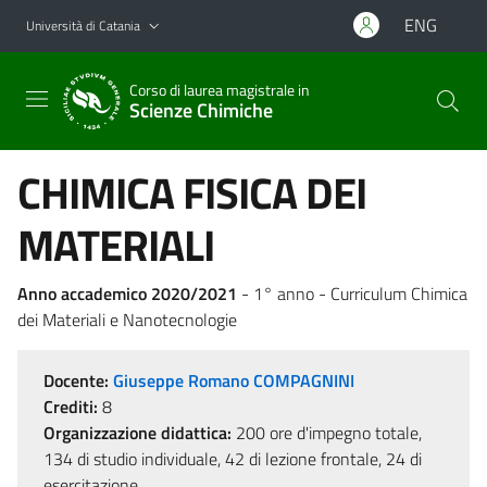
Vai al contenuto principale
Vai al menu di navigazione
ENG
Università di Catania
Corso di laurea magistrale in
Scienze Chimiche
CHIMICA FISICA DEI
MATERIALI
Anno accademico 2020/2021
- 1° anno - Curriculum Chimica
dei Materiali e Nanotecnologie
Docente:
Giuseppe Romano COMPAGNINI
Crediti:
8
Organizzazione didattica:
200 ore d'impegno totale,
134 di studio individuale, 42 di lezione frontale, 24 di
esercitazione