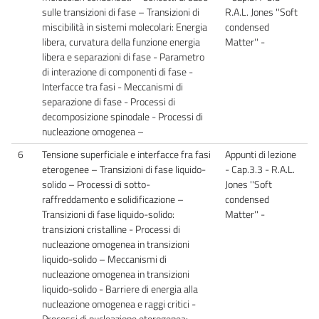
sulle transizioni di fase – Transizioni di
R.A.L. Jones ''Soft
miscibilità in sistemi molecolari: Energia
condensed
libera, curvatura della funzione energia
Matter'' -
libera e separazioni di fase - Parametro
di interazione di componenti di fase -
Interfacce tra fasi - Meccanismi di
separazione di fase - Processi di
decomposizione spinodale - Processi di
nucleazione omogenea –
6
Tensione superficiale e interfacce fra fasi
Appunti di lezione
eterogenee – Transizioni di fase liquido-
- Cap.3.3 - R.A.L.
solido – Processi di sotto-
Jones ''Soft
raffreddamento e solidificazione –
condensed
Transizioni di fase liquido-solido:
Matter'' -
transizioni cristalline - Processi di
nucleazione omogenea in transizioni
liquido-solido – Meccanismi di
nucleazione omogenea in transizioni
liquido-solido - Barriere di energia alla
nucleazione omogenea e raggi critici -
Processi di nucleazione eterogenea: