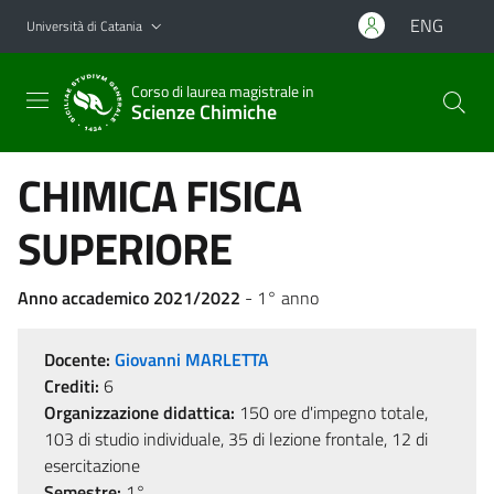
Vai al contenuto principale
Vai al menu di navigazione
ENG
Università di Catania
Corso di laurea magistrale in
Scienze Chimiche
CHIMICA FISICA
SUPERIORE
Anno accademico 2021/2022
- 1° anno
Docente:
Giovanni MARLETTA
Crediti:
6
Organizzazione didattica:
150 ore d'impegno totale,
103 di studio individuale, 35 di lezione frontale, 12 di
esercitazione
Semestre:
1°