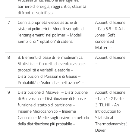
barriere di energia, raggi critici, stabilità
di fronti di solidificaz.
7
Cenni a proprietà viscoelastiche di
Appunti di lezione
sistemi polimerici - Modelli semplici di
- Cap.5.5 - R.A.L.
"entanglement" nei polimeri - Modelli
Jones ''Soft
semplici di "reptation" di catena.
condensed
Matter'' -
8
3. Elementi di base di Termodinamica
Appunti di lezione
Statistica – Concetti di evento casuale,
-
probabilità e variabili aleatorie –
Distribuzioni di Poisson e di Gauss –
Probabilità e “valori di aspettazione” –
9
Distribuzione di Maxwell – Distribuzione
Appunti di lezione
di Boltzmann – Distribuzione di Gibbs e
- Cap.1 -2 Parte
funzione di stato o di partizione –
3: T.L.Hill - An
Insieme Microcanonico – Insieme
Introduction to
Canonico – Medie sugli insiemi e metodo
Statistical
della distribuzione più probabile –
Thermodynamics",
Dover