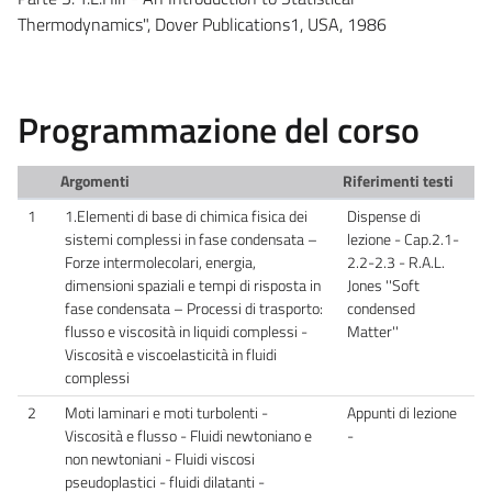
Thermodynamics", Dover Publications1, USA, 1986
Programmazione del corso
Argomenti
Riferimenti testi
1
1.Elementi di base di chimica fisica dei
Dispense di
sistemi complessi in fase condensata –
lezione - Cap.2.1-
Forze intermolecolari, energia,
2.2-2.3 - R.A.L.
dimensioni spaziali e tempi di risposta in
Jones ''Soft
fase condensata – Processi di trasporto:
condensed
flusso e viscosità in liquidi complessi -
Matter''
Viscosità e viscoelasticità in fluidi
complessi
2
Moti laminari e moti turbolenti -
Appunti di lezione
Viscosità e flusso - Fluidi newtoniano e
-
non newtoniani - Fluidi viscosi
pseudoplastici - fluidi dilatanti -