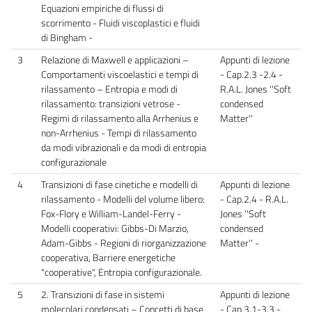
Equazioni empiriche di flussi di
scorrimento - Fluidi viscoplastici e fluidi
di Bingham -
3
Relazione di Maxwell e applicazioni –
Appunti di lezione
Comportamenti viscoelastici e tempi di
- Cap.2.3 -2.4 -
rilassamento – Entropia e modi di
R.A.L. Jones ''Soft
rilassamento: transizioni vetrose -
condensed
Regimi di rilassamento alla Arrhenius e
Matter''
non-Arrhenius - Tempi di rilassamento
da modi vibrazionali e da modi di entropia
configurazionale
4
Transizioni di fase cinetiche e modelli di
Appunti di lezione
rilassamento - Modelli del volume libero:
- Cap.2.4 - R.A.L.
Fox-Flory e William-Landel-Ferry -
Jones ''Soft
Modelli cooperativi: Gibbs-Di Marzio,
condensed
Adam-Gibbs - Regioni di riorganizzazione
Matter'' -
cooperativa, Barriere energetiche
"cooperative", Entropia configurazionale.
5
2. Transizioni di fase in sistemi
Appunti di lezione
molecolari condensati – Concetti di base
- Cap.3.1-3.3 -