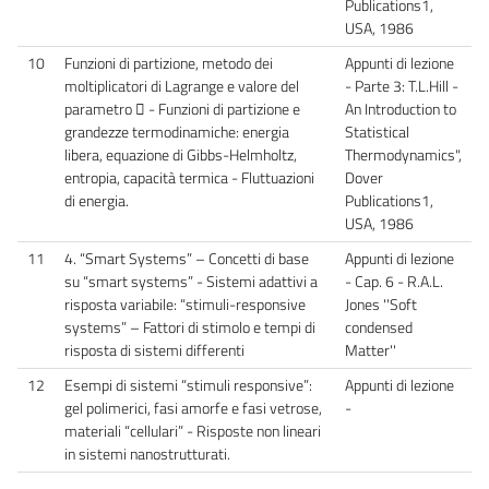
Publications1,
USA, 1986
10
Funzioni di partizione, metodo dei
Appunti di lezione
moltiplicatori di Lagrange e valore del
- Parte 3: T.L.Hill -
parametro  - Funzioni di partizione e
An Introduction to
grandezze termodinamiche: energia
Statistical
libera, equazione di Gibbs-Helmholtz,
Thermodynamics",
entropia, capacità termica - Fluttuazioni
Dover
di energia.
Publications1,
USA, 1986
11
4. “Smart Systems” – Concetti di base
Appunti di lezione
su “smart systems” - Sistemi adattivi a
- Cap. 6 - R.A.L.
risposta variabile: “stimuli-responsive
Jones ''Soft
systems” – Fattori di stimolo e tempi di
condensed
risposta di sistemi differenti
Matter''
12
Esempi di sistemi “stimuli responsive”:
Appunti di lezione
gel polimerici, fasi amorfe e fasi vetrose,
-
materiali “cellulari” - Risposte non lineari
in sistemi nanostrutturati.