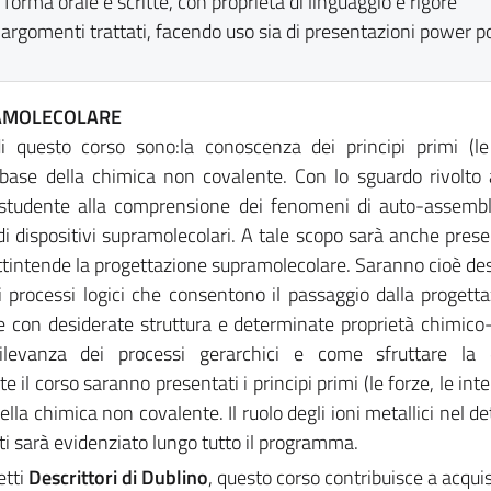
 forma orale e scritte, con proprietà di linguaggio e rigore
 argomenti trattati, facendo uso sia di presentazioni power p
RAMOLECOLARE
i questo corso sono:la conoscenza dei principi primi (le
a base della chimica non covalente. Con lo sguardo rivolto 
o studente alla comprensione dei fenomeni di auto-assemb
i dispositivi supramolecolari. A tale scopo sarà anche pres
ttintende la progettazione supramolecolare. Saranno cioè desc
ei processi logici che consentono il passaggio dalla progetta
e con desiderate struttura e determinate proprietà chimico-
 rilevanza dei processi gerarchici e come sfruttare la 
il corso saranno presentati i principi primi (le forze, le inte
ella chimica non covalente. Il ruolo degli ioni metallici nel 
ati sarà evidenziato lungo tutto il programma.
etti
Descrittori di Dublino
, questo corso contribuisce a acquis