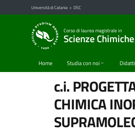
Vai al contenuto principale
Vai al menu di navigazione
Università di Catania
>
DSC
Corso di laurea magistrale in
Scienze Chimiche
Home
Studia con noi
Didatt
c.i. PROGET
CHIMICA INO
SUPRAMOLE