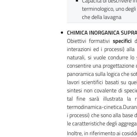
Capacità di descrivere in
terminologico, uno degli
che della lavagna
CHIMICA INORGANICA SUP
Obiettivi formativi
specifici
d
interazioni ed i processi) all
naturali, si vuole condurre l
consentire una progettazione d
panoramica sulla logica che so
lavori scientifici basati su qu
sintesi non covalente di speci
tal fine sarà illustrata la
termodinamica-cinetica.Durante 
i processi) che sono alla base d
le caratteristiche degli aggreg
Inoltre, in riferimento ai cosidd