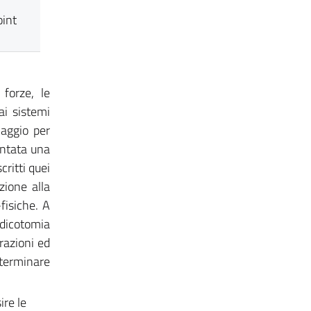
oint
 forze, le
ai sistemi
laggio per
entata una
ritti quei
zione alla
fisiche. A
dicotomia
razioni ed
determinare
ire le