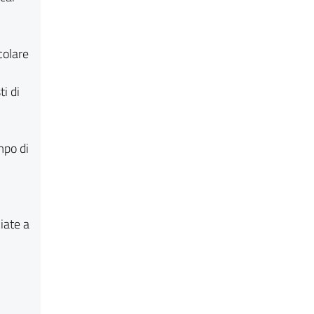
colare
i di
mpo di
iate a