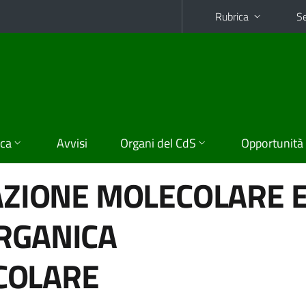
Rubrica
Se
ica
Avvisi
Organi del CdS
Opportunità
TAZIONE MOLECOLARE 
RGANICA
COLARE