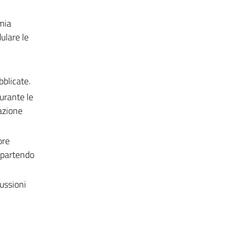
mia
ulare le
bblicate.
urante le
tazione
ore
e partendo
ussioni