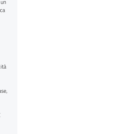
 un
ica
ità
ase,
E