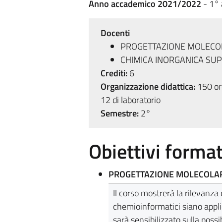
Anno accademico 2021/2022
- 1° 
Docenti
PROGETTAZIONE MOLECO
CHIMICA INORGANICA S
Crediti:
6
Organizzazione didattica:
150 ore
12 di laboratorio
Semestre:
2°
Obiettivi format
PROGETTAZIONE MOLECOLA
Il corso mostrerà la rilevanz
chemioinformatici siano appl
sarà sensibilizzato sulla possi