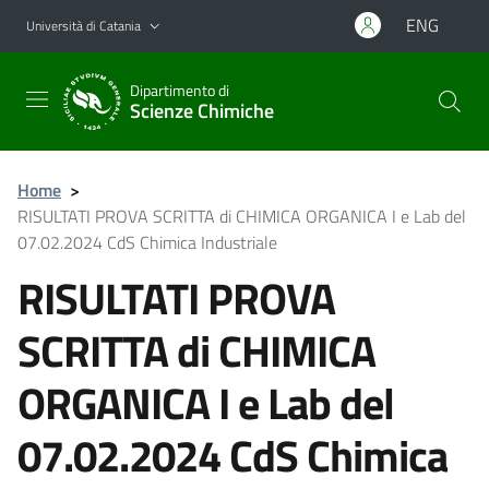
Vai al contenuto principale
Vai al menu di navigazione
ENG
Università di Catania
Dipartimento di
Scienze Chimiche
Home
>
RISULTATI PROVA SCRITTA di CHIMICA ORGANICA I e Lab del
07.02.2024 CdS Chimica Industriale
RISULTATI PROVA
SCRITTA di CHIMICA
ORGANICA I e Lab del
07.02.2024 CdS Chimica