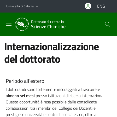
Vai al contenuto principale
Vai al menu di navigazione
ENG
Università di Catania
Dottorato di ricerca in
Scienze Chimiche
Internazionalizzazione
del dottorato
Periodo all’estero
I dottorandi sono fortemente incoraggiati a trascorrere
almeno sei mesi
presso istituzioni di ricerca internazionali.
Questa opportunità è resa possibile dalle consolidate
collaborazioni tra i membri del Collegio dei Docenti e
prestigiose università e centri di ricerca esteri, oltre ai