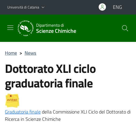
Vai al contenuto principale
Vai al menu di navigazione
ENG
Università di Catania
Dipartimento di
Scienze Chimiche
Home
>
News
Dottorato XLI ciclo
graduatoria finale
Graduatoria finale
della Commissione XLI Ciclo del Dottorato di
Ricerca in Scienze Chimiche