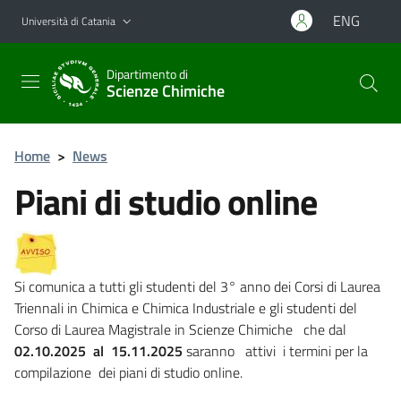
Vai al contenuto principale
Vai al menu di navigazione
ENG
Università di Catania
Dipartimento di
Scienze Chimiche
Home
>
News
Piani di studio online
Si comunica a tutti gli studenti del 3° anno dei Corsi di Laurea
Triennali in Chimica e Chimica Industriale e gli studenti del
Corso di Laurea Magistrale in Scienze Chimiche che dal
02.10.2025 al 15.11.2025
saranno attivi i termini per la
compilazione dei piani di studio online.