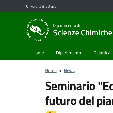
Vai al contenuto principale
Vai al menu di navigazione
Università di Catania
Dipartimento di
Scienze Chimiche
Home
Dipartimento
Didattica
Home
>
News
Seminario "E
futuro del pi