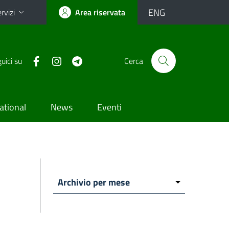
ENG
rvizi
Area riservata
uici su
Cerca
ational
News
Eventi