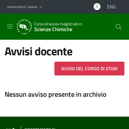
Vai al contenuto principale
Vai al menu di navigazione
ENG
Università di Catania
Corso di laurea magistrale in
Scienze Chimiche
Avvisi docente
AVVISI DEL CORSO DI STUDI
Nessun avviso presente in archivio