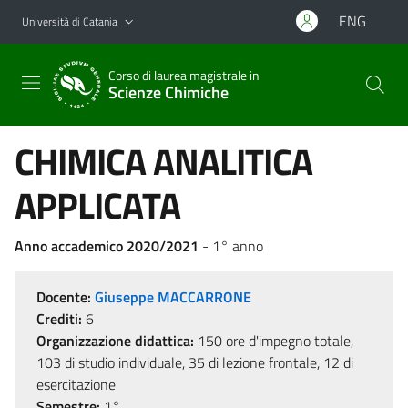
Vai al contenuto principale
Vai al menu di navigazione
ENG
Università di Catania
Corso di laurea magistrale in
Scienze Chimiche
CHIMICA ANALITICA
APPLICATA
Anno accademico 2020/2021
- 1° anno
Docente:
Giuseppe MACCARRONE
Crediti:
6
Organizzazione didattica:
150 ore d'impegno totale,
103 di studio individuale, 35 di lezione frontale, 12 di
esercitazione
Semestre:
1°