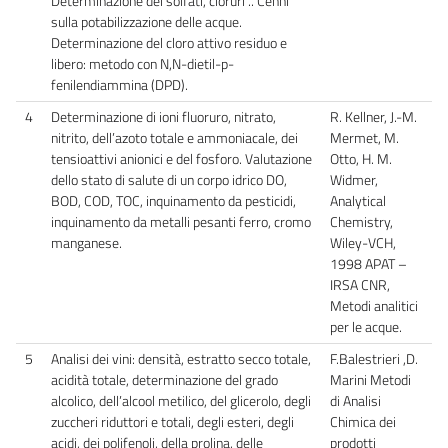
Determinazione dei solfati, cloruri .. Cenni
sulla potabilizzazione delle acque.
Determinazione del cloro attivo residuo e
libero: metodo con N,N-dietil-p-
fenilendiammina (DPD).
4
Determinazione di ioni fluoruro, nitrato,
R. Kellner, J.-M.
nitrito, dell’azoto totale e ammoniacale, dei
Mermet, M.
tensioattivi anionici e del fosforo. Valutazione
Otto, H. M.
dello stato di salute di un corpo idrico DO,
Widmer,
BOD, COD, TOC, inquinamento da pesticidi,
Analytical
inquinamento da metalli pesanti ferro, cromo
Chemistry,
manganese.
Wiley-VCH,
1998 APAT –
IRSA CNR,
Metodi analitici
per le acque.
5
Analisi dei vini: densità, estratto secco totale,
F.Balestrieri ,D.
acidità totale, determinazione del grado
Marini Metodi
alcolico, dell’alcool metilico, del glicerolo, degli
di Analisi
zuccheri riduttori e totali, degli esteri, degli
Chimica dei
acidi, dei polifenoli, della prolina, delle
prodotti